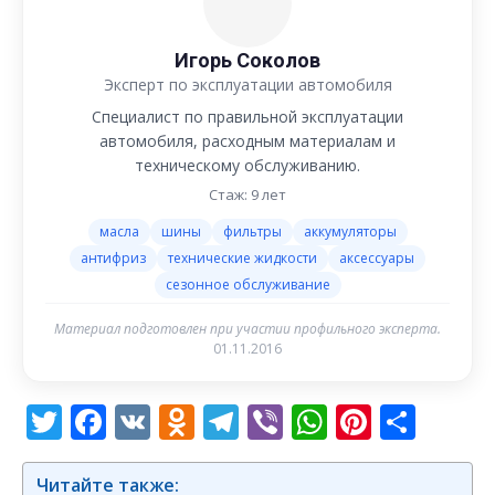
Игорь Соколов
Эксперт по эксплуатации автомобиля
Специалист по правильной эксплуатации
автомобиля, расходным материалам и
техническому обслуживанию.
Стаж: 9 лет
масла
шины
фильтры
аккумуляторы
антифриз
технические жидкости
аксессуары
сезонное обслуживание
Материал подготовлен при участии профильного эксперта.
01.11.2016
Twitter
Facebook
VK
Odnoklassniki
Telegram
Viber
WhatsAp
Pintere
Отп
Читайте также: