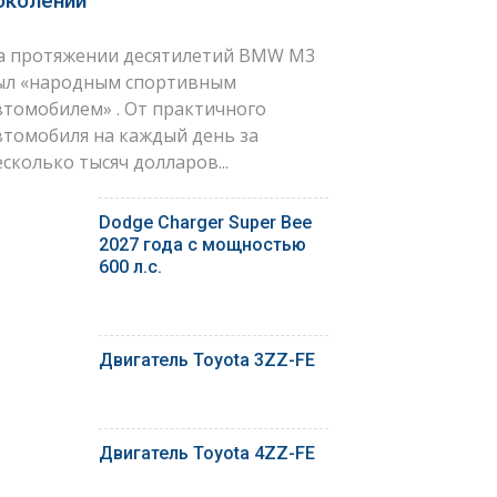
околений
а протяжении десятилетий BMW M3
ыл «народным спортивным
втомобилем» . От практичного
втомобиля на каждый день за
есколько тысяч долларов...
Dodge Charger Super Bee
2027 года с мощностью
600 л.с.
Двигатель Toyota 3ZZ-FE
Двигатель Toyota 4ZZ-FE