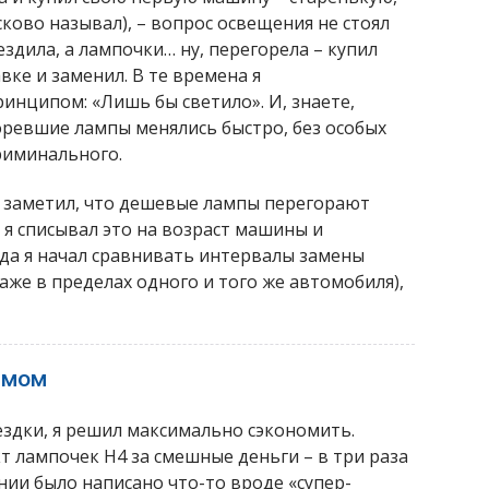
сково называл), – вопрос освещения не стоял
здила, а лампочки… ну, перегорела – купил
ке и заменил. В те времена я
инципом: «Лишь бы светило». И, знаете,
оревшие лампы менялись быстро, без особых
криминального.
я заметил, что дешевые лампы перегорают
 я списывал это на возраст машины и
гда я начал сравнивать интервалы замены
же в пределах одного и того же автомобиля),
ймом
здки, я решил максимально сэкономить.
 лампочек H4 за смешные деньги – в три раза
ании было написано что-то вроде «супер-