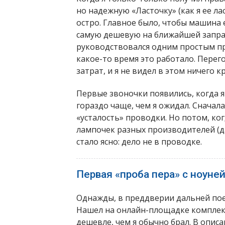
но надежную «Ласточку» (как я ее ла
остро. Главное было, чтобы машина е
самую дешевую на ближайшей заправ
руководствовался одним простым пр
какое-то время это работало. Перег
затрат, и я не видел в этом ничего 
Первые звоночки появились, когда 
гораздо чаще, чем я ожидал. Сначала
«усталость» проводки. Но потом, ко
лампочек разных производителей (да
стало ясно: дело не в проводке.
Первая «проба пера» с ноуне
Однажды, в преддверии дальней пое
Нашел на онлайн-площадке комплект
дешевле, чем я обычно брал. В опис