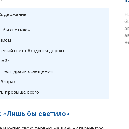
п
Содержание
Н
б
а
ь бы светило»
а
еймом
н
шевый свет обходится дороже
ной?
: Тест-драйв освещения
обзорах
ть превыше всего
: «Лишь бы светило»
а и купил свою первую машину – старенькую,