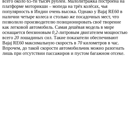
всего около
65
-ти тысяч рублей. Малолитражка построена на
платформе моторикши – мопеда на трёх колёсах, чья
популярность в Индии очень высока. Однако у Bajaj RE60 в
наличии четыре колеса и столько же посадочных мест, что
позволило производителю позиционировать своё творение
как легковой автомобиль. Самая дешёвая модель в мире
оснащается бензиновым
0,2
-литровым двигателем мощностью
всего
20
лошадиных сил. Такие показатели обеспечивают
Bajaj RE60 максимальную скорость в
70
километров в час.
Впрочем, до такой скорости автомобильчик можно разогнать
лишь при отсутствии пассажиров и пустом багажном отсеке.