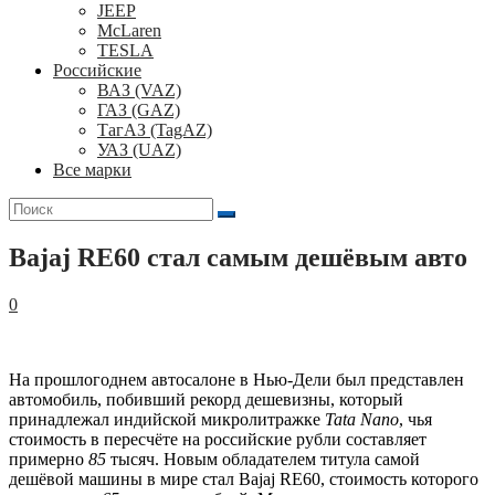
JEEP
McLaren
TESLA
Российские
ВАЗ (VAZ)
ГАЗ (GAZ)
ТагАЗ (TagAZ)
УАЗ (UAZ)
Все марки
Поиск
для:
Bajaj RE60 стал самым дешёвым авто
0
На прошлогоднем автосалоне в Нью-Дели был представлен
автомобиль, побивший рекорд дешевизны, который
принадлежал индийской микролитражке
Tata Nano
, чья
стоимость в пересчёте на российские рубли составляет
примерно
85
тысяч. Новым обладателем титула самой
дешёвой машины в мире стал Bajaj RE60, стоимость которого