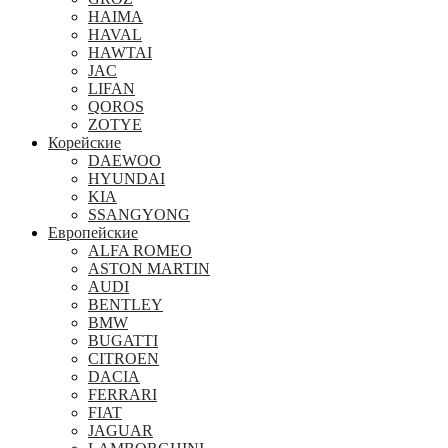
HAIMA
HAVAL
HAWTAI
JAC
LIFAN
QOROS
ZOTYE
Корейские
DAEWOO
HYUNDAI
KIA
SSANGYONG
Европейские
ALFA ROMEO
ASTON MARTIN
AUDI
BENTLEY
BMW
BUGATTI
CITROEN
DACIA
FERRARI
FIAT
JAGUAR