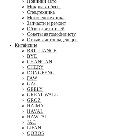
Новинки авто
Микроавтобусы
Спецтехника
Мотовелотехника
Запчасти и ремонт
Обзор двигателей
Советы автомобилисту
Отзывы автовладельцев
Китайские
BRILLIANCE
BYD
CHANGAN
CHERY
DONGFENG
FAW
GAC
GEELY
GREAT WALL
GROZ
HAIMA
HAVAL
HAWTAI
JAC
LIFAN
QOROS