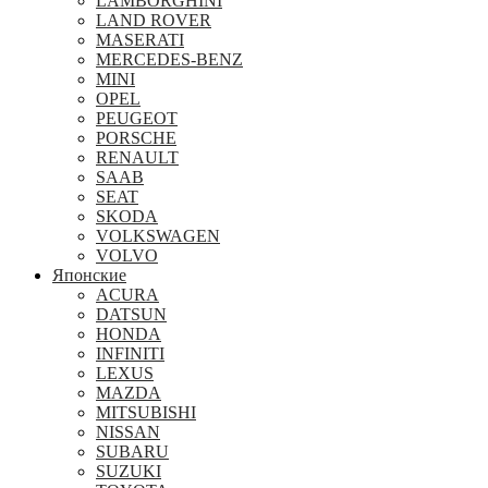
LAMBORGHINI
LAND ROVER
MASERATI
MERCEDES-BENZ
MINI
OPEL
PEUGEOT
PORSCHE
RENAULT
SAAB
SEAT
SKODA
VOLKSWAGEN
VOLVO
Японские
ACURA
DATSUN
HONDA
INFINITI
LEXUS
MAZDA
MITSUBISHI
NISSAN
SUBARU
SUZUKI