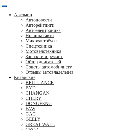
Перейти
к
Автомир
содержанию
Автоновости
Авторейтинги
Автоэлектроника
Новинки авто
Микроавтобусы
Спецтехника
Мотовелотехника
Запчасти и ремонт
Обзор двигателей
Советы автомобилисту
Отзывы автовладельцев
Китайские
BRILLIANCE
BYD
CHANGAN
CHERY
DONGFENG
FAW
GAC
GEELY
GREAT WALL
GROZ