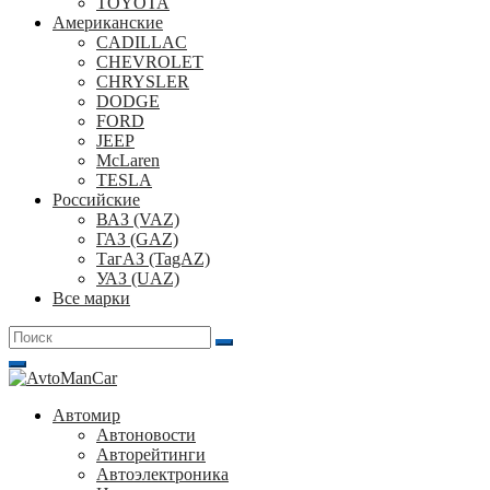
TOYOTA
Американские
CADILLAC
CHEVROLET
CHRYSLER
DODGE
FORD
JEEP
McLaren
TESLA
Российские
ВАЗ (VAZ)
ГАЗ (GAZ)
ТагАЗ (TagAZ)
УАЗ (UAZ)
Все марки
Поиск
для:
Автомир
Автоновости
Авторейтинги
Автоэлектроника