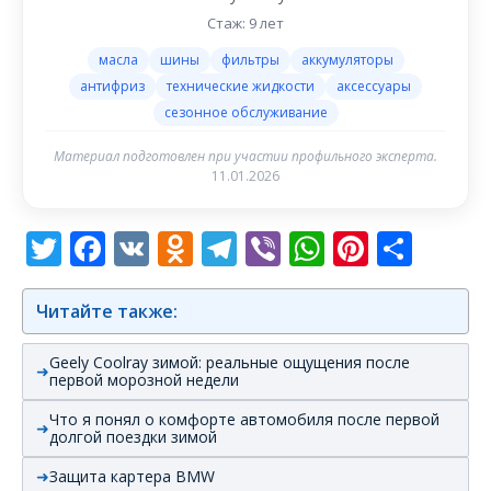
Стаж: 9 лет
масла
шины
фильтры
аккумуляторы
антифриз
технические жидкости
аксессуары
сезонное обслуживание
Материал подготовлен при участии профильного эксперта.
11.01.2026
Twitter
Facebook
VK
Odnoklassniki
Telegram
Viber
WhatsAp
Pintere
Отп
Читайте также:
Geely Coolray зимой: реальные ощущения после
первой морозной недели
Что я понял о комфорте автомобиля после первой
долгой поездки зимой
Защита картера BMW