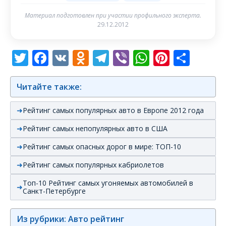
Материал подготовлен при участии профильного эксперта.
29.12.2012
Twitter
Facebook
VK
Odnoklassniki
Telegram
Viber
WhatsAp
Pintere
Отп
Читайте также:
Рейтинг самых популярных авто в Европе 2012 года
Рейтинг самых непопулярных авто в США
Рейтинг самых опасных дорог в мире: ТОП-10
Рейтинг самых популярных кабриолетов
Топ-10 Рейтинг самых угоняемых автомобилей в
Санкт-Петербурге
Из рубрики: Авто рейтинг