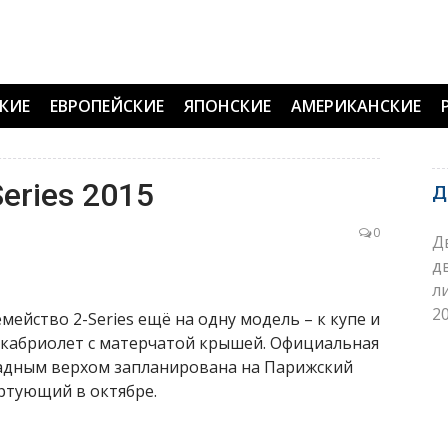
КИЕ
ЕВРОПЕЙСКИЕ
ЯПОНСКИЕ
АМЕРИКАНСКИЕ
eries 2015
Д
0
Д
д
л
20
йство 2-Series ещё на одну модель – к купе и
я кабриолет с матерчатой крышей. Официальная
ладным верхом запланирована на Парижский
ртующий в октябре.