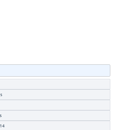
es
s
14