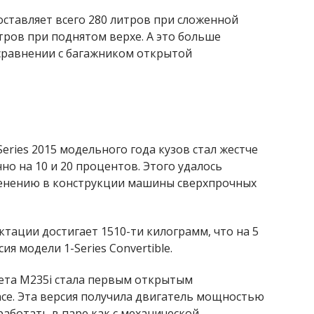
оставляет всего 280 литров при сложенной
тров при поднятом верхе. А это больше
 сравнении с багажником открытой
eries 2015 модельного года кузов стал жестче
нно на 10 и 20 процентов. Этого удалось
енению в конструкции машины сверхпрочных
тации достигает 1510-ти килограмм, что на 5
я модели 1-Series Convertible.
ета M235i стала первым открытым
ce. Эта версия получила двигатель мощностью
аботать в паре как с механической