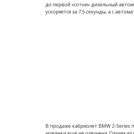
до первой «сотни» дизельный автом
ускоряется за 7,5 секунды, а с автом
В продаже кабриолет BMW 2-Series п
новинки ещё не озвучена. Одним из