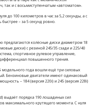
, так и с восьмиступенчатым «автоматом».
ля до 100 километров в час за 5,2 секунды, а с
быстрее – за 5 секунд ровно.
ю предлагаются колёсные диски диаметром 18
овые диски) с резиной 245/35 сзади и 225/40
стема, спортивное рулевое управление,
 дифференциал повышенного трения.
5 модельного года вошли ещё три силовых
ьный. Бензиновые двигатели имеют одинаковый
ощность – 184 (версия 220i) и 245 (версия 228i)
) выдаёт порядка 190 лошадиных сил
в максимального крутящего момента. С нуля