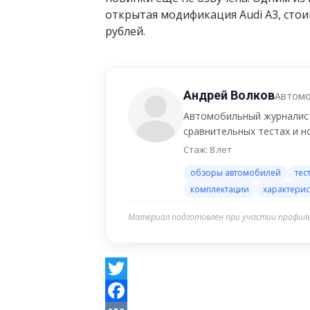
открытая модификация Audi A3, стоим
рублей.
Андрей Волков
Автомо
Автомобильный журналист
сравнительных тестах и 
Стаж: 8 лет
обзоры автомобилей
тес
комплектации
характерис
Материал подготовлен при участии профиль
Twitter