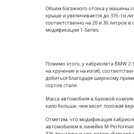
Объём багажного отсека у машины с
крыше и увеличивается до 335-ти ли
соответственно на 20 и 30 литров в
модификации 1-Series.
Помимо этого, у кабриолета BMW 2-S
на кручение и на изгиб, соответстве
добиться благодаря широкому прим
сортов стали.
Масса автомобиля в базовой комплек
кило больше, чем весит похожая верси
Отметим, что модификация кабриол
автомобилем в линейке M Performan
326 лошадиных сил, который может р