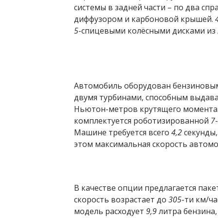
системы в задней части – по два спр
диффузором и карбоновой крышей.
5
-спицевыми колёсными дисками из
Автомобиль оборудован бензинов
двумя турбинами, способным выдав
Ньютон-метров крутящего момента.
комплектуется роботизированной
7
Машине требуется всего
4,2
секунды,
этом максимальная скорость автомо
В качестве опции предлагается пак
скорость возрастает до
305
-ти км/ч
модель расходует
9,9
литра бензина,