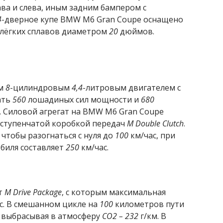
ава и слева, иным задним бампером с
4
-дверное купе BMW M6 Gran Coupe оснащено
 лёгких сплавов диаметром
20
дюймов.
ым
8
-цилиндровым
4,4
-литровым двигателем с
ать
560
лошадиных сил мощности и
680
 Силовой агрегат на BMW M6 Gran Coupe
-ступенчатой коробкой передач
M Double Clutch
.
 чтобы разогнаться с нуля до
100
км/час, при
биля составляет
250
км/час.
ет
M Drive Package
, с которым максимальная
ас. В смешанном цикле на
100
километров пути
 выбрасывая в атмосферу
CO2 – 232
г/км. В