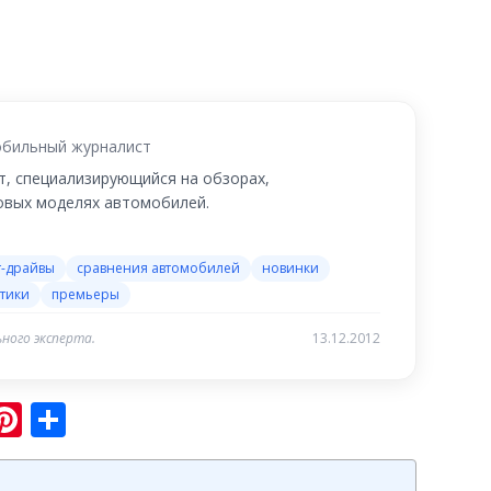
бильный журналист
, специализирующийся на обзорах,
новых моделях автомобилей.
т-драйвы
сравнения автомобилей
новинки
тики
премьеры
ного эксперта.
13.12.2012
sniki
ram
er
hatsApp
Pinterest
Отправить