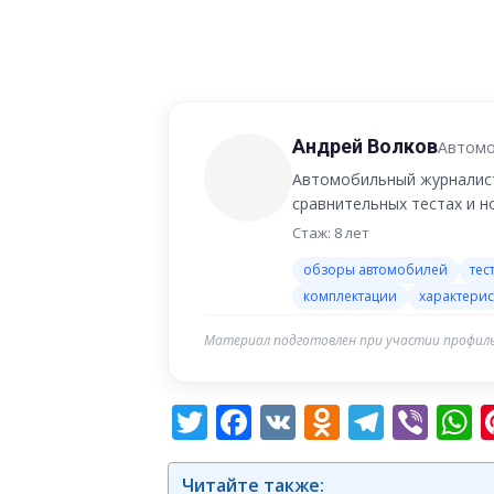
Андрей Волков
Автомо
Автомобильный журналист
сравнительных тестах и 
Стаж: 8 лет
обзоры автомобилей
тес
комплектации
характерис
Материал подготовлен при участии профиль
Twitter
Facebook
VK
Odnoklas
Teleg
Vib
W
Читайте также: