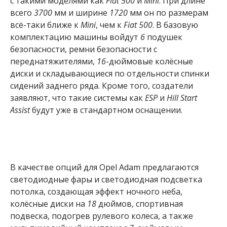
с такими моделями как
Fiat 500
и
Mini
. При длине
всего
3700
мм и ширине
1720
мм он по размерам
всё-таки ближе к
Mini
, чем к
Fiat 500
. В базовую
комплектацию машины войдут
6
подушек
безопасности, ремни безопасности с
переднатяжителями,
16
-дюймовые колёсные
диски и складывающиеся по отдельности спинки
сидений заднего ряда. Кроме того, создатели
заявляют, что такие системы как
ESP
и
Hill Start
Assist
будут уже в стандартном оснащении.
В качестве опций для Opel Adam предлагаются
светодиодные фары и светодиодная подсветка
потолка, создающая эффект ночного неба,
колёсные диски на
18
дюймов, спортивная
подвеска, подогрев рулевого колеса, а также