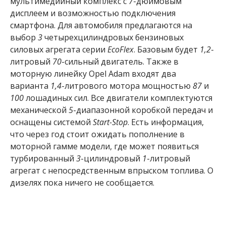
мультимедийный комплекс с
7
-дюймовым
дисплеем и возможностью подключения
смартфона. Для автомобиля предлагаются на
выбор
3
четырехцилиндровых бензиновых
силовых агрегата серии
EcoFlex
. Базовым будет
1,2
-
литровый
70
-сильный двигатель. Также в
моторную линейку Opel Adam входят два
варианта
1,4
-литрового мотора мощностью
87
и
100
лошадиных сил. Все двигатели комплектуются
механической
5
-диапазонной коробкой передач и
оснащены системой
Start-Stop
. Есть информация,
что через год стоит ожидать пополнение в
моторной гамме модели, где может появиться
турбированный
3
-цилиндровый
1
-литровый
агрегат с непосредственным впрыском топлива. О
дизелях пока ничего не сообщается.