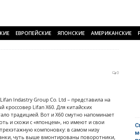
КИЕ
ЕВРОПЕЙСКИЕ
ЯПОНСКИЕ
АМЕРИКАНСКИЕ
0
fan Indastry Group Co. Ltd – представила на
 кроссовер Lifan X60. Для китайских
ало традицией. Вот и X60 смутно напоминает
оть и схожи с «японцем», но имеют и свои
С
 трехэтажную компоновку: в самом низу
м
анки, чуть выше вмонтированы поворотники,