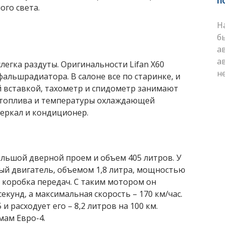
п
ого света.
Н
б
а
а
легка раздуты. Оригинальности Lifan X60
н
альшрадиатора. В салоне все по старинке, и
й вставкой, тахометр и спидометр занимают
а топлива и температуры охлаждающей
еркал и кондиционер.
ольшой дверной проем и объем 405 литров. У
вый двигатель, объемом 1,8 литра, мощностью
ая коробка передач. С таким мотором он
секунд, а максимальная скорость – 170 км/час.
и расходует его – 8,2 литров на 100 км.
мам Евро-4.