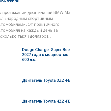
околений
а протяжении десятилетий BMW M3
ыл «народным спортивным
втомобилем» . От практичного
втомобиля на каждый день за
есколько тысяч долларов...
Dodge Charger Super Bee
2027 года с мощностью
600 л.с.
Двигатель Toyota 3ZZ-FE
Двигатель Toyota 4ZZ-FE