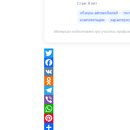
Стаж: 8 лет
обзоры автомобилей
тес
комплектации
характерис
Материал подготовлен при участии профиль
Twitter
Facebook
VK
Odnoklassniki
Telegram
Viber
WhatsApp
Pinterest