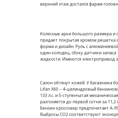
верхний этаж достался фарам головн
Колесные арки большого размера и с
придает покрытая хромом решетка ф
форма и дизайн. Руль с алюминиево
один колодец, сбоку датчики запас
жидкости. Имеются электропривод з
Салон обтянут кожей. У багажника б
Lifan X60 – 4-цилиндровый бензино
133 л.с. и 5-ступенчатая механическ
разгоняется до первой сотни за 11,2 
Бензин кроссовер предпочитает А-95 
Выбросы СО2 соответствуют эконор