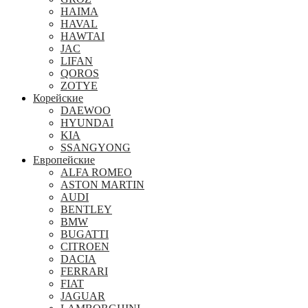
HAIMA
HAVAL
HAWTAI
JAC
LIFAN
QOROS
ZOTYE
Корейские
DAEWOO
HYUNDAI
KIA
SSANGYONG
Европейские
ALFA ROMEO
ASTON MARTIN
AUDI
BENTLEY
BMW
BUGATTI
CITROEN
DACIA
FERRARI
FIAT
JAGUAR