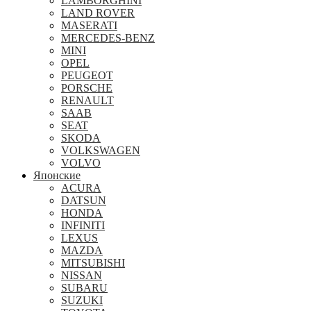
LAMBORGHINI
LAND ROVER
MASERATI
MERCEDES-BENZ
MINI
OPEL
PEUGEOT
PORSCHE
RENAULT
SAAB
SEAT
SKODA
VOLKSWAGEN
VOLVO
Японские
ACURA
DATSUN
HONDA
INFINITI
LEXUS
MAZDA
MITSUBISHI
NISSAN
SUBARU
SUZUKI