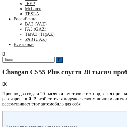
JEEP
McLaren
TESLA
Российские
ВАЗ (VAZ)
ГАЗ (GAZ)
ТагАЗ (TagAZ)
УАЗ (UAZ)
Все марки
Поиск
для:
Changan CS55 Plus спустя 20 тысяч про
0
Прошло два года и 20 тысяч километров с тех пор, как я пригн
разочарований. В этой статье я поделюсь своим личным опытом, 
рассматривает этот автомобиль для себя.
Первое впечатление, которое осталось