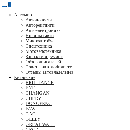
Перейти
к
Автомир
содержанию
Автоновости
Авторейтинги
Автоэлектроника
Новинки авто
Микроавтобусы
Спецтехника
Мотовелотехника
Запчасти и ремонт
Обзор двигателей
Советы автомобилисту
Отзывы автовладельцев
Китайские
BRILLIANCE
BYD
CHANGAN
CHERY
DONGFENG
FAW
GAC
GEELY
GREAT WALL
GROZ