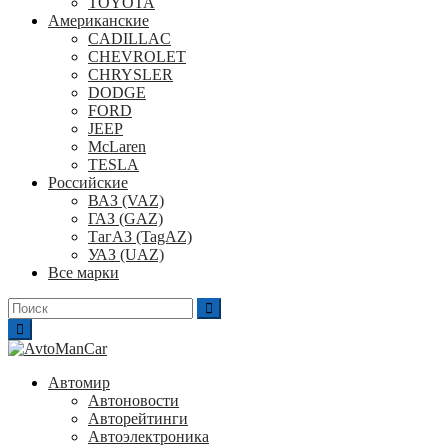
TOYOTA
Американские
CADILLAC
CHEVROLET
CHRYSLER
DODGE
FORD
JEEP
McLaren
TESLA
Российские
ВАЗ (VAZ)
ГАЗ (GAZ)
ТагАЗ (TagAZ)
УАЗ (UAZ)
Все марки
Поиск
для:
Автомир
Автоновости
Авторейтинги
Автоэлектроника