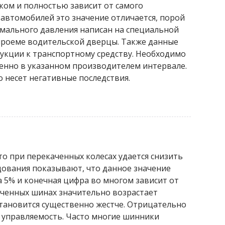
иком и полностью зависит от самого
 автомобилей это значение отличается, порой
имального давления написан на специальной
проеме водительской дверцы. Также данные
рукции к транспортному средству. Необходимо
енно в указанном производителем интервале.
 несет негативные последствия.
о при перекаченных колесах удается снизить
дования показывают, что данное значение
а 5% и конечная цифра во многом зависит от
аченных шинах значительно возрастает
 становится существенно жестче. Отрицательно
е управляемость. Часто многие шинники