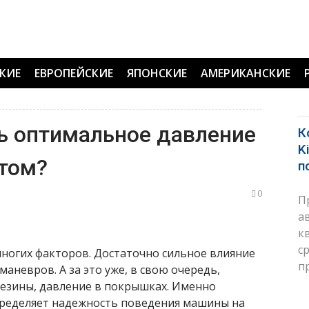
КИЕ
ЕВРОПЕЙСКИЕ
ЯПОНСКИЕ
АМЕРИКАНСКИЕ
ь оптимальное давление
К
K
етом?
п
0
П
а
к
с
многих факторов. Достаточно сильное влияние
п
аневров. А за это уже, в свою очередь,
езины, давление в покрышках. Именно
пределяет надежность поведения машины на