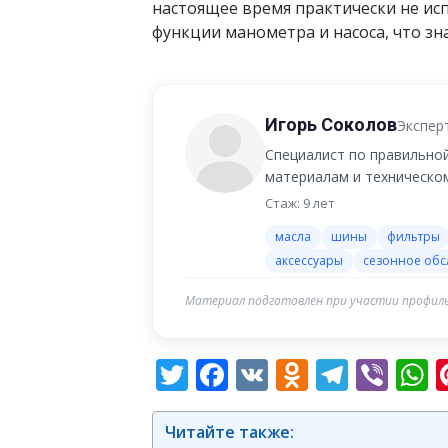
настоящее время практически не исп
функции манометра и насоса, что зн
Игорь Соколов
Экспер
Специалист по правильно
материалам и техническо
Стаж: 9 лет
масла
шины
фильтры
аксессуары
сезонное об
Материал подготовлен при участии профиль
Twitter
Facebook
VK
Odnoklas
Teleg
Vib
W
Читайте также: