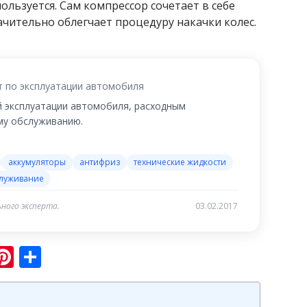
ользуется. Сам компрессор сочетает в себе
ачительно облегчает процедуру накачки колес.
т по эксплуатации автомобиля
й эксплуатации автомобиля, расходным
му обслуживанию.
аккумуляторы
антифриз
технические жидкости
служивание
ного эксперта.
03.02.2017
sniki
ram
er
hatsApp
Pinterest
Отправить