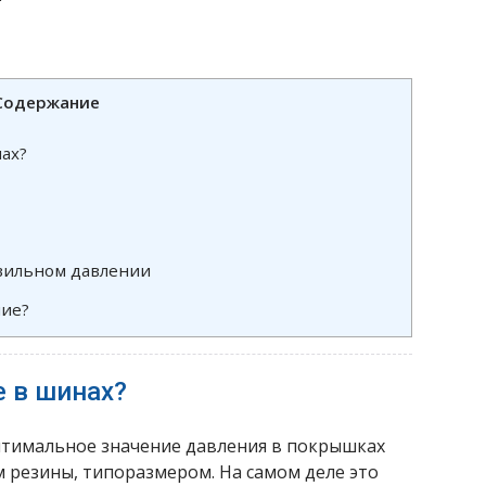
Содержание
ах?
вильном давлении
ние?
е в шинах?
птимальное значение давления в покрышках
 резины, типоразмером. На самом деле это