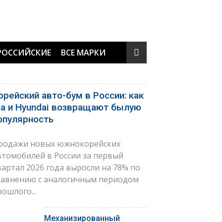
РОССИЙСКИЕ
ВСЕ МАРКИ
орейский авто-бум в России: как
ia и Hyundai возвращают былую
опулярность
родажи новых южнокорейских
втомобилей в России за первый
вартал 2026 года выросли на 78% по
равнению с аналогичным периодом
рошлого...
Механизированный