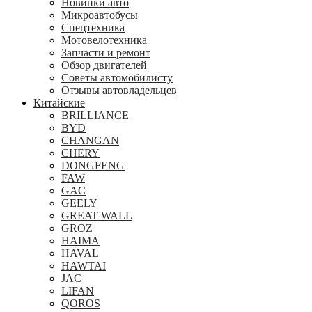
Новинки авто
Микроавтобусы
Спецтехника
Мотовелотехника
Запчасти и ремонт
Обзор двигателей
Советы автомобилисту
Отзывы автовладельцев
Китайские
BRILLIANCE
BYD
CHANGAN
CHERY
DONGFENG
FAW
GAC
GEELY
GREAT WALL
GROZ
HAIMA
HAVAL
HAWTAI
JAC
LIFAN
QOROS