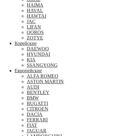
HAIMA
HAVAL
HAWTAI
JAC
LIFAN
QOROS
ZOTYE
Корейские
DAEWOO
HYUNDAI
KIA
SSANGYONG
Европейские
ALFA ROMEO
ASTON MARTIN
AUDI
BENTLEY
BMW
BUGATTI
CITROEN
DACIA
FERRARI
FIAT
JAGUAR