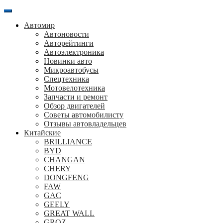
Перейти
к
Автомир
содержанию
Автоновости
Авторейтинги
Автоэлектроника
Новинки авто
Микроавтобусы
Спецтехника
Мотовелотехника
Запчасти и ремонт
Обзор двигателей
Советы автомобилисту
Отзывы автовладельцев
Китайские
BRILLIANCE
BYD
CHANGAN
CHERY
DONGFENG
FAW
GAC
GEELY
GREAT WALL
GROZ