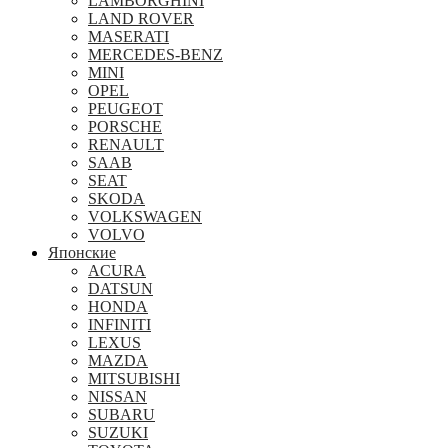
LAMBORGHINI
LAND ROVER
MASERATI
MERCEDES-BENZ
MINI
OPEL
PEUGEOT
PORSCHE
RENAULT
SAAB
SEAT
SKODA
VOLKSWAGEN
VOLVO
Японские
ACURA
DATSUN
HONDA
INFINITI
LEXUS
MAZDA
MITSUBISHI
NISSAN
SUBARU
SUZUKI