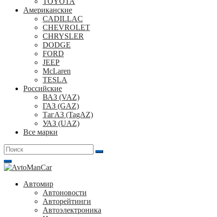
TOYOTA
Американские
CADILLAC
CHEVROLET
CHRYSLER
DODGE
FORD
JEEP
McLaren
TESLA
Российские
ВАЗ (VAZ)
ГАЗ (GAZ)
ТагАЗ (TagAZ)
УАЗ (UAZ)
Все марки
Поиск
для:
Автомир
Автоновости
Авторейтинги
Автоэлектроника