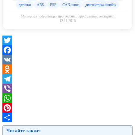
датчики
ABS
ESP
CAN-шина
диагностика ошибок
Материал подготовлен при участии профильного эксперта.
12.11.2016
Twitter
Facebook
VK
Odnoklassniki
Telegram
Viber
WhatsApp
Pinterest
Отправить
Читайте также: