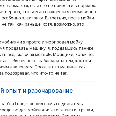
т сломается, если его не привести в порядок.
 Во-первых, это всегда пачкаешься неимоверно.
 особенно электрику. В-третьих, после мойки
 не так, как раньше, хотя, возможно, это
омобилями я просто игнорировал мойку
мя продавать машину, я, поддавшись панике,
ть все, включая мотор!». Мойщики, конечно,
овал себя неловко, наблюдая за тем, как они
ким давлением. После этого машина, как
а подозревал, что что-то не так.
 опыт и разочарование
на YouTube, я решил помыть двигатель
редство для мойки двигателя, кисти, тряпки,
электрики и… начал творить. Защитил