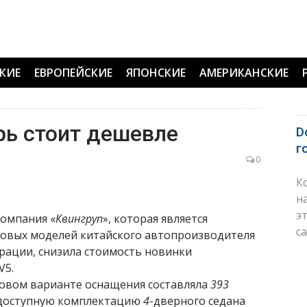
КИЕ
ЕВРОПЕЙСКИЕ
ЯПОНСКИЕ
АМЕРИКАНСКИЕ
рь стоит дешевле
D
г
0
К
н
э
компания «
Квингруп
», которая является
с
овых моделей китайского автопроизводителя
рации, снизила стоимость новинки
V5.
зовом варианте оснащения составляла
393
ее доступную комплектацию
4
-дверного седана