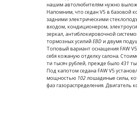
нашим автолюбителям нужно вылож
Напомним, что седан V5 в базовой 
задними электрическими стеклопод
входом, кондиционером, электроус
зеркал, антиблокировочной систем
тормозных усилий
EBD
и двумя поду
Топовый вариант оснащения FAW V5
себя кожаную отделку салона. Стои
ти тысяч рублей, прежде было
431
ты
Под капотом седана FAW V5 устано
мощностью
102
лошадиные силы, ко
фаз газораспределения. Двигатель к