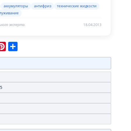
аккумуляторы
антифриз
технические жидкости
служивание
ного эксперта.
18.04.2013
sniki
ram
er
hatsApp
Pinterest
Отправить
V5