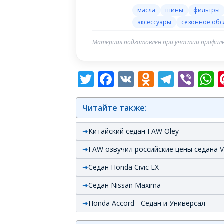
масла
шины
фильтры
аксессуары
сезонное об
Материал подготовлен при участии профиль
Twitter
Facebook
VK
Odnoklas
Teleg
Vib
W
Читайте также:
Китайский седан FAW Oley
FAW озвучил российские цены седана 
Седан Honda Civic EX
Седан Nissan Maxima
Honda Accord - Седан и Универсал