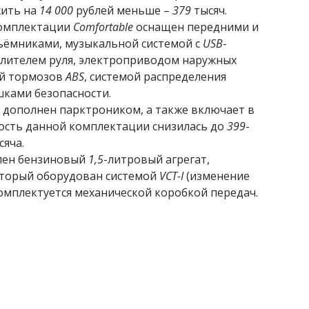
ить на
14 000
рублей меньше –
379
тысяч.
комплектации
Comfortable
оснащен передними и
ъёмниками, музыкальной системой с
USB
-
илителем руля, электроприводом наружных
ой тормозов
ABS
, системой распределения
шками безопасности.
 дополнен парктроником, а также включает в
мость данной комплектации снизилась до
399
-
сяча.
влен бензиновый
1,5
-литровый агрегат,
торый оборудован системой
VCT-I
(изменение
омплектуется механической коробкой передач.