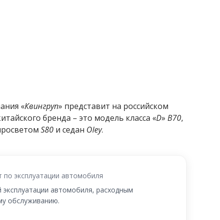
ания «
Квингруп
» представит на российском
тайского бренда – это модель класса «
D
»
B70
,
просветом
S80
и седан
Oley
.
т по эксплуатации автомобиля
й эксплуатации автомобиля, расходным
му обслуживанию.