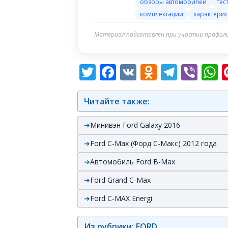
обзоры автомобилей
тес
комплектации
характерис
Материал подготовлен при участии профиль
Twitter
Facebook
VK
Odnoklas
Teleg
Vib
W
Читайте также:
Минивэн Ford Galaxy 2016
Ford C-Max (Форд С-Макс) 2012 года
Автомобиль Ford B-Max
Ford Grand C-Max
Ford C-MAX Energi
Из рубрики: FORD