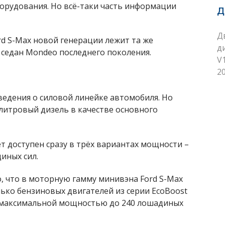
орудования. Но всё-таки часть информации
Д
Д
rd S-Max новой генерации лежит та же
д
 седан Mondeo последнего поколения.
V
20
ведения о силовой линейке автомобиля. Но
литровый дизель в качестве основного
т доступен сразу в трёх вариантах мощности –
иных сил.
о, что в моторную гамму минивэна Ford S-Max
ько бензиновых двигателей из серии EcoBoost
 и максимальной мощностью до 240 лошадиных