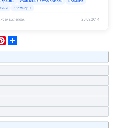
т-драйвы
сравнения автомобилей
новинки
тики
премьеры
ного эксперта.
20.09.2014
sniki
ram
er
hatsApp
Pinterest
Отправить