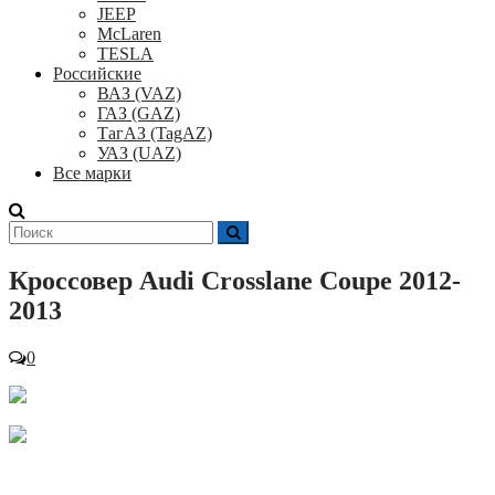
JEEP
McLaren
TESLA
Российские
ВАЗ (VAZ)
ГАЗ (GAZ)
ТагАЗ (TagAZ)
УАЗ (UAZ)
Все марки
Поиск
для:
Кроссовер Audi Crosslane Coupe 2012-
2013
0