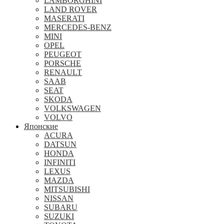
LAMBORGHINI
LAND ROVER
MASERATI
MERCEDES-BENZ
MINI
OPEL
PEUGEOT
PORSCHE
RENAULT
SAAB
SEAT
SKODA
VOLKSWAGEN
VOLVO
Японские
ACURA
DATSUN
HONDA
INFINITI
LEXUS
MAZDA
MITSUBISHI
NISSAN
SUBARU
SUZUKI