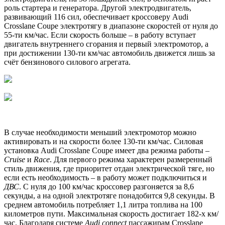
роль стартера и генератора. Другой электродвигатель,
развивающий 116 сил, обеспечивает кроссоверу Audi
Crosslane Coupe электротягу в диапазоне скоростей от нуля до
55-ти км/час. Если скорость больше – в работу вступает
двигатель внутреннего сгорания и первый электромотор, а
при достижении 130-ти км/час автомобиль движется лишь за
счёт бензинового силового агрегата.
В случае необходимости меньший электромотор можно
активировать и на скорости более 130-ти км/час. Силовая
установка Audi Crosslane Coupe имеет два режима работы –
Cruise
и
Race
. Для первого режима характерен размеренный
стиль движения, где приоритет отдан электрической тяге, но
если есть необходимость – в работу может подключиться и
ДВС
. С нуля до 100 км/час кроссовер разгоняется за 8,6
секунды, а на одной электротяге понадобится 9,8 секунды. В
среднем автомобиль потребляет 1,1 литра топлива на 100
километров пути. Максимальная скорость достигает 182-х км/
час. Благодаря системе
Audi connect
пассажирам Crosslane