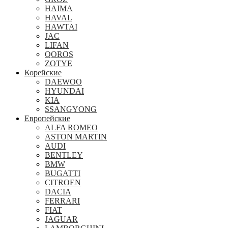
HAIMA
HAVAL
HAWTAI
JAC
LIFAN
QOROS
ZOTYE
Корейские
DAEWOO
HYUNDAI
KIA
SSANGYONG
Европейские
ALFA ROMEO
ASTON MARTIN
AUDI
BENTLEY
BMW
BUGATTI
CITROEN
DACIA
FERRARI
FIAT
JAGUAR