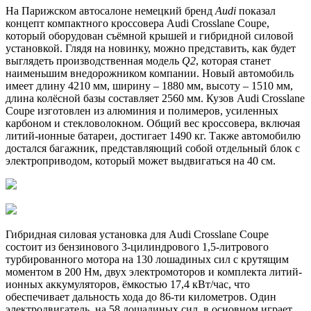
На Парижском автосалоне немецкий бренд
Audi
показал
концепт компактного кроссовера Audi Crosslane Coupe,
который оборудован съёмной крышей и гибридной силовой
установкой. Глядя на новинку, можно представить, как будет
выглядеть производственная модель
Q2
, которая станет
наименьшим внедорожником компании. Новый автомобиль
имеет длину 4210 мм, ширину – 1880 мм, высоту – 1510 мм,
длина колёсной базы составляет 2560 мм. Кузов Audi Crosslane
Coupe изготовлен из алюминия и полимеров, усиленных
карбоном и стекловолокном. Общий вес кроссовера, включая
литий-ионные батареи, достигает 1490 кг. Также автомобилю
достался багажник, представляющий собой отдельный блок с
электроприводом, который может выдвигаться на 40 см.
Гибридная силовая установка для Audi Crosslane Coupe
состоит из бензинового 3-цилиндрового 1,5-литрового
турбированного мотора на 130 лошадиных сил с крутящим
моментом в 200 Нм, двух электромоторов и комплекта литий-
ионных аккумуляторов, ёмкостью 17,4 кВт/час, что
обеспечивает дальность хода до 86-ти километров. Один
электродвигатель, на 58 лошадиных сил, в основном играет