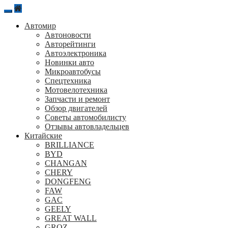
Перейти
к
Автомир
содержанию
Автоновости
Авторейтинги
Автоэлектроника
Новинки авто
Микроавтобусы
Спецтехника
Мотовелотехника
Запчасти и ремонт
Обзор двигателей
Советы автомобилисту
Отзывы автовладельцев
Китайские
BRILLIANCE
BYD
CHANGAN
CHERY
DONGFENG
FAW
GAC
GEELY
GREAT WALL
GROZ