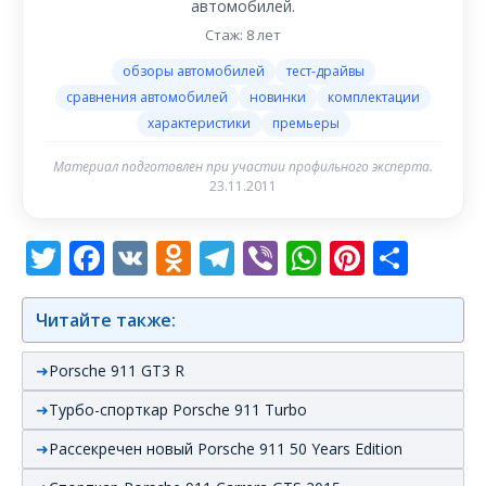
автомобилей.
Стаж: 8 лет
обзоры автомобилей
тест-драйвы
сравнения автомобилей
новинки
комплектации
характеристики
премьеры
Материал подготовлен при участии профильного эксперта.
23.11.2011
Twitter
Facebook
VK
Odnoklassniki
Telegram
Viber
WhatsAp
Pintere
Отп
Читайте также:
Porsche 911 GT3 R
Турбо-спорткар Porsche 911 Turbo
Рассекречен новый Porsche 911 50 Years Edition