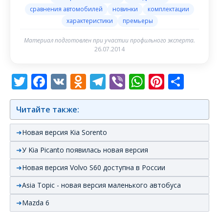
сравнения автомобилей
новинки
комплектации
характеристики
премьеры
Материал подготовлен при участии профильного эксперта.
26.07.2014
Twitter
Facebook
VK
Odnoklassniki
Telegram
Viber
WhatsAp
Pintere
Отп
Читайте также:
Новая версия Kia Sorento
У Kia Picanto появилась новая версия
Новая версия Volvo S60 доступна в России
Asia Topic - новая версия маленького автобуса
Mazda 6