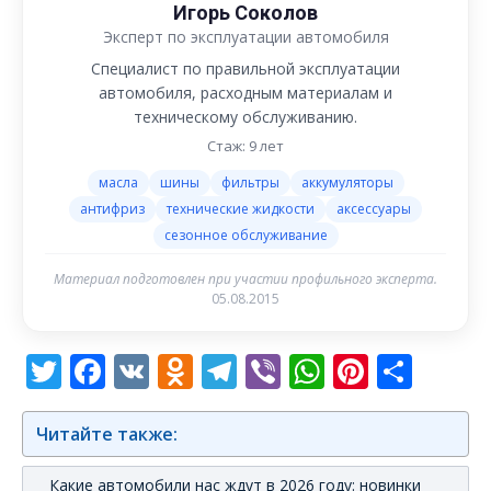
Игорь Соколов
Эксперт по эксплуатации автомобиля
Специалист по правильной эксплуатации
автомобиля, расходным материалам и
техническому обслуживанию.
Стаж: 9 лет
масла
шины
фильтры
аккумуляторы
антифриз
технические жидкости
аксессуары
сезонное обслуживание
Материал подготовлен при участии профильного эксперта.
05.08.2015
Twitter
Facebook
VK
Odnoklassniki
Telegram
Viber
WhatsAp
Pintere
Отп
Читайте также:
Какие автомобили нас ждут в 2026 году: новинки