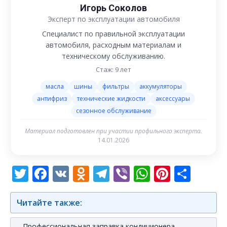
Игорь Соколов
Эксперт по эксплуатации автомобиля
Специалист по правильной эксплуатации
автомобиля, расходным материалам и
техническому обслуживанию.
Стаж: 9 лет
масла
шины
фильтры
аккумуляторы
антифриз
технические жидкости
аксессуары
сезонное обслуживание
Материал подготовлен при участии профильного эксперта.
14.01.2026
Twitter
Facebook
VK
Odnoklassniki
Telegram
Viber
WhatsAp
Pintere
Отп
Читайте также:
Профессиональная заправка кондиционера