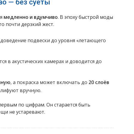
о — без суеты
ся
медленно и вдумчиво
. В эпоху быстрой моды
то почти дерзкий жест.
 доведение подвески до уровня «летающего
ся в акустических камерах и доводится до
чную
, а покраска может включать до
20 слоёв
шлифуют вручную.
первым по цифрам. Он старается быть
вещи не устаревают.