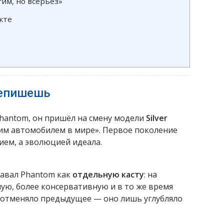
гим, но всерьёз»
кте
репишешь
Phantom, он пришёл на смену модели
Silver
шим автомобилем в мире». Первое поколение
ием, а эволюцией идеала.
здавал Phantom как
отдельную касту
: на
ую, более консервативную и в то же время
 отменяло предыдущее — оно лишь углубляло