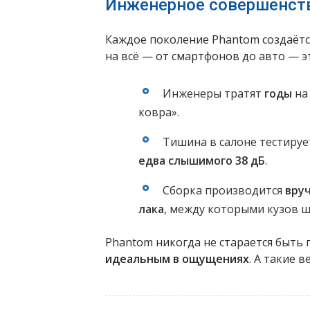
Инженерное совершенств
Каждое поколение Phantom создаёт
на всё — от смартфонов до авто — э
Инженеры тратят
годы
на
ковра».
Тишина в салоне тестирует
едва слышимого 38 дБ
.
Сборка производится
вру
лака
, между которыми кузов 
Phantom никогда не старается быть 
идеальным в ощущениях
. А такие 