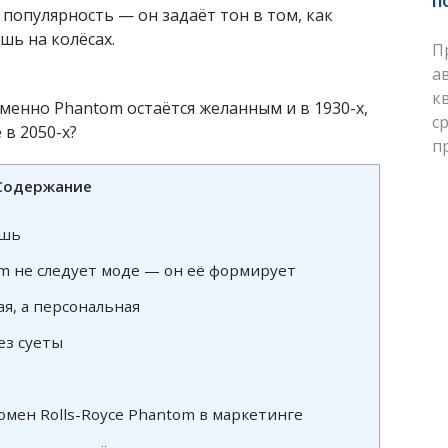
п
популярность — он задаёт тон в том, как
шь на колёсах.
П
а
к
менно Phantom остаётся желанным и в 1930-х,
с
 в 2050-х?
п
Содержание
ешь
om не следует моде — он её формирует
я, а персональная
ез суеты
омен Rolls-Royce Phantom в маркетинге