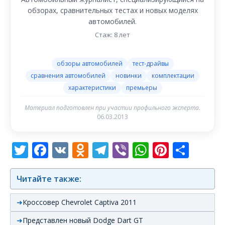
обзорах, сравнительных тестах и новых моделях
автомобилей.
Стаж: 8 лет
обзоры автомобилей
тест-драйвы
сравнения автомобилей
новинки
комплектации
характеристики
премьеры
Материал подготовлен при участии профильного эксперта.
06.03.2013
Twitter
Facebook
VK
Odnoklassniki
Telegram
Viber
WhatsAp
Pintere
Отп
Читайте также:
Кроссовер Chevrolet Captiva 2011
Представлен новый Dodge Dart GT