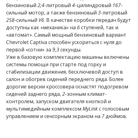
бензиновый
2,4
-литровый
4
-цилиндровый
167
-
сильный мотор, а также бензиновый
3
-литровый
258
-сильный
V6
. В качестве коробки передач будут
доступны как «механика» на
6
ступеней, так и
«автомат». Самый мощный бензиновый вариант
Chevrolet Captiva способен ускориться с нуля до
первой «сотни» за
9,3
секунды.
Уже в базовую комплектацию машины включены
системы помощи при старте под горку и
стабилизации движения, бесключевой доступ в
салон и обогрев сидений переднего ряда. Более
дорогие версии кроссовера оснастят подогревом
сидений заднего ряда,
2
-зонным климат-
контролем, запуском двигателя кнопкой и
мультимедийным комплексом
MyLink
с голосовым
управлением и сенсорным экраном на
7
дюймов.