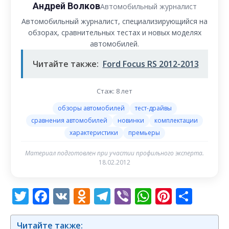
Андрей Волков
Автомобильный журналист
Автомобильный журналист, специализирующийся на
обзорах, сравнительных тестах и новых моделях
автомобилей.
Читайте также:
Ford Focus RS 2012-2013
Стаж: 8 лет
обзоры автомобилей
тест-драйвы
сравнения автомобилей
новинки
комплектации
характеристики
премьеры
Материал подготовлен при участии профильного эксперта.
18.02.2012
Twitter
Facebook
VK
Odnoklassniki
Telegram
Viber
WhatsAp
Pintere
Отп
Читайте также: