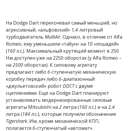
На Dodge Dart перекочевал самый меньший, но
агрессивный, «альфовский»
1,4
-литровый
турбодвигатель
MultiAir
. Однако, в отличие от Alfa
Romeo, ему уменьшили «табун» на
10
«лошадей»
(
160
л.с.). Максимальный крутящий момент в 250
Нм доступен уже на 2250 оборотах (у Alfa Romeo –
на
2500
оборотах). К силовому агрегату
предлагают либо
6
-ступенчатую механическую
коробку передач либо
6
-диапазонный
«джульетовский» робот
DDCT
с двумя
сцеплениями. Ещё на Dodge Dart планируют
устанавливать модернизированные силовые
агрегаты Mitsubishi на
2
литра (
160
л.с.) и на
2,4
литра (
184
л.с.), которые получили обозначение
Tigershark
. Им, кроме механической КПП,
полагается
6
-ступенчатый «автомат».