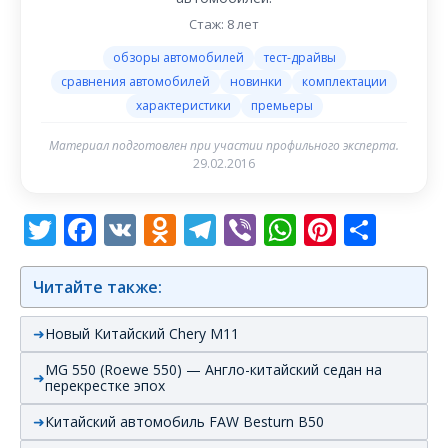
Стаж: 8 лет
обзоры автомобилей
тест-драйвы
сравнения автомобилей
новинки
комплектации
характеристики
премьеры
Материал подготовлен при участии профильного эксперта.
29.02.2016
Twitter
Facebook
VK
Odnoklassniki
Telegram
Viber
WhatsAp
Pintere
Отп
Читайте также:
Новый Китайский Chery M11
MG 550 (Roewe 550) — Англо-китайский седан на
перекрестке эпох
Китайский автомобиль FAW Besturn B50