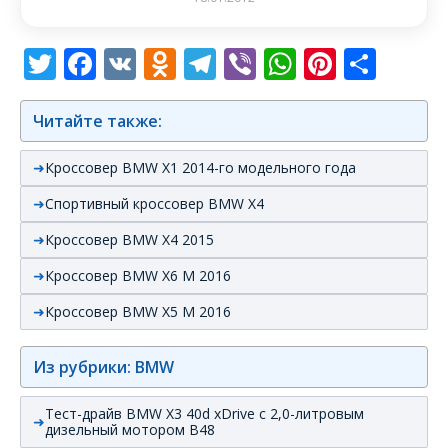
Twitter
Facebook
VK
Odnoklassniki
Telegram
Viber
WhatsAp
Pintere
Отп
Читайте также:
Кроссовер BMW X1 2014-го модельного года
Спортивный кроссовер BMW X4
Кроссовер BMW X4 2015
Кроссовер BMW X6 M 2016
Кроссовер BMW X5 M 2016
Из рубрики: BMW
Тест-драйв BMW X3 40d xDrive с 2,0-литровым
дизельный мотором B48