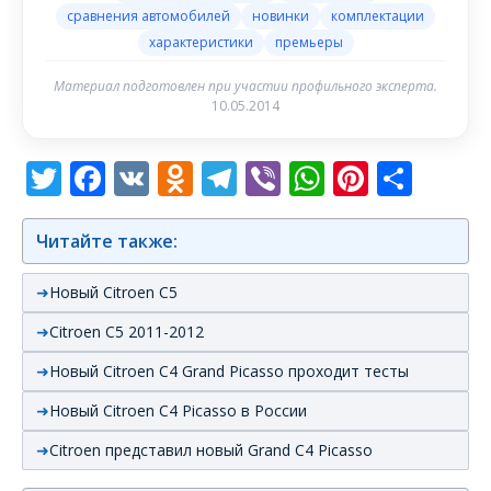
сравнения автомобилей
новинки
комплектации
характеристики
премьеры
Материал подготовлен при участии профильного эксперта.
10.05.2014
Twitter
Facebook
VK
Odnoklassniki
Telegram
Viber
WhatsAp
Pintere
Отп
Читайте также:
Новый Citroen C5
Citroen C5 2011-2012
Новый Citroen C4 Grand Picasso проходит тесты
Новый Citroen C4 Picasso в России
Citroen представил новый Grand C4 Picasso