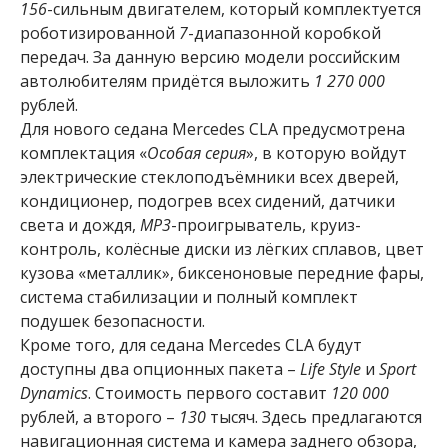
156
-сильным двигателем, который комплектуется
роботизированной
7
-диапазонной коробкой
передач. За данную версию модели российским
автолюбителям придётся выложить
1 270 000
рублей.
Для нового седана Mercedes CLA предусмотрена
комплектация «
Особая серия
», в которую войдут
электрические стеклоподъёмники всех дверей,
кондиционер, подогрев всех сидений, датчики
света и дождя,
MP3
-проигрыватель, круиз-
контроль, колёсные диски из лёгких сплавов, цвет
кузова «металлик», биксеноновые передние фары,
система стабилизации и полный комплект
подушек безопасности.
Кроме того, для седана Mercedes CLA будут
доступны два опционных пакета –
Life Style
и
Sport
Dynamics
. Стоимость первого составит
120 000
рублей, а второго –
130
тысяч. Здесь предлагаются
навигационная система и камера заднего обзора,