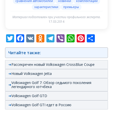
сравнения автомобилей
новинки
комплектации
характеристики
премьеры
Материал подготовлен при участии профильного эксперта.
17.03.2014
Twitter
Facebook
VK
Odnoklassniki
Telegram
Viber
WhatsAp
Pintere
Отп
Читайте также:
Рассекречен новый Volkswagen CrossBlue Coupe
Новый Volkswagen Jetta
Volkswagen Golf 7: Обзор седьмого поколения
легендарного хэтчбека
Volkswagen Golf GTD
Volkswagen Golf GTI едет в Россию