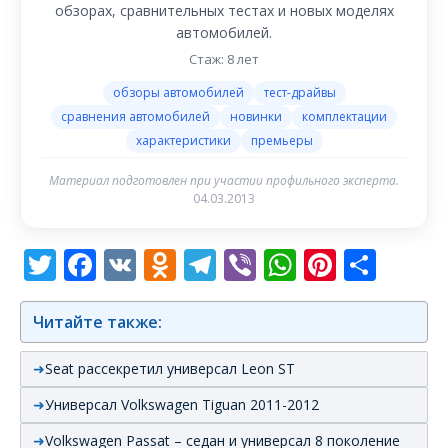
обзорах, сравнительных тестах и новых моделях
автомобилей.
Стаж: 8 лет
обзоры автомобилей
тест-драйвы
сравнения автомобилей
новинки
комплектации
характеристики
премьеры
Материал подготовлен при участии профильного эксперта.
04.03.2013
Twitter
Facebook
VK
Odnoklassniki
Telegram
Viber
WhatsAp
Pintere
Отп
Читайте также:
Seat рассекретил универсал Leon ST
Универсал Volkswagen Tiguan 2011-2012
Volkswagen Passat – седан и универсал 8 поколение