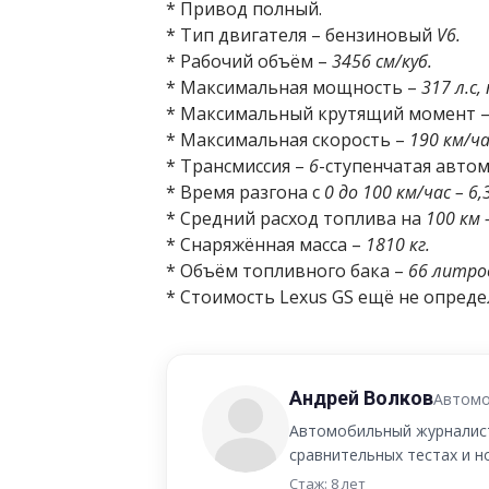
* Привод полный.
* Тип двигателя – бензиновый
V6.
* Рабочий объём –
3456 см/куб.
* Максимальная мощность –
317 л.с,
* Максимальный крутящий момент 
* Максимальная скорость –
190 км/ча
* Трансмиссия –
6
-ступенчатая автом
* Время разгона с
0 до 100 км/час – 6,
* Средний расход топлива на
100 км 
* Снаряжённая масса –
1810 кг.
* Объём топливного бака –
66 литро
* Стоимость Lexus GS ещё не опреде
Андрей Волков
Автомо
Автомобильный журналист
сравнительных тестах и 
Стаж: 8 лет