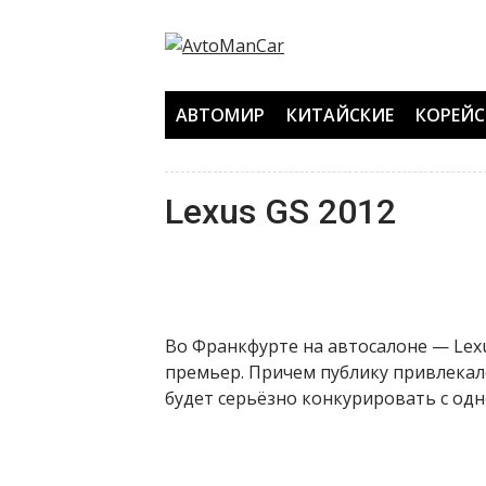
Перейти
к
содержанию
АВТОМИР
КИТАЙСКИЕ
КОРЕЙС
Lexus GS 2012
Во Франкфурте на автосалоне — Lexu
премьер. Причем публику привлекал
будет серьёзно конкурировать с од