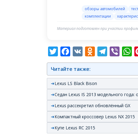
обзоры автомобилей
тес
комплектации
характерис
Материал подготовлен при участии профиль
Twitter
Facebook
VK
Odnoklas
Teleg
Vib
W
Читайте также:
Lexus LS Black Bison
Седан Lexus IS 2013 модельного года:
Lexus рассекретил обновлённый GX
Компактный кроссовер Lexus NX 2015
Купе Lexus RC 2015