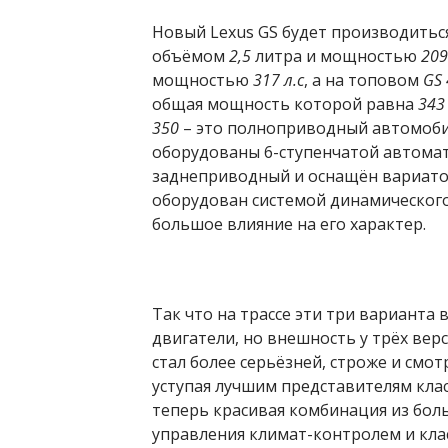
Новый Lexus GS будет производиться
объёмом
2,5
литра и мощностью
209
мощностью
317 л.с
, а на топовом
GS
общая мощность которой равна
343 
350
– это полноприводный автомоби
оборудованы 6-ступенчатой автомат
заднеприводный и оснащён вариатор
оборудован системой динамического
большое влияние на его характер.
Так что на трассе эти три варианта 
двигатели, но внешность у трёх вер
стал более серьёзней, строже и смо
уступая лучшим представителям кла
теперь красивая комбинация из бо
управления климат-контролем и кла