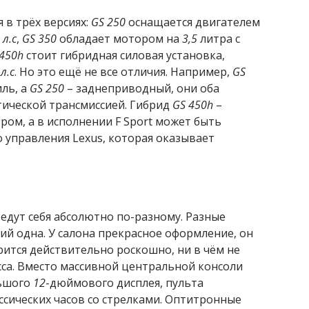
 в трёх версиях:
GS 250
оснащается двигателем
 л.с
,
GS 350
обладает мотором на
3,5
литра с
 450h
стоит гибридная силовая установка,
л.с
. Но это ещё не все отличия. Например,
GS
ль, а
GS 250
– заднеприводный, они оба
ической трансмиссией. Гибрид
GS 450h
–
ом, а в исполнении F Sport может быть
 управления Lexus, которая оказывает
ведут себя абсолютно по-разному. Разные
сий одна. У салона прекрасное оформление, он
трится действительно роскошно, ни в чём не
сса. Вместо массивной центральной консоли
льшого
12
-дюймового дисплея, пульта
ссических часов со стрелками. Оптитронные