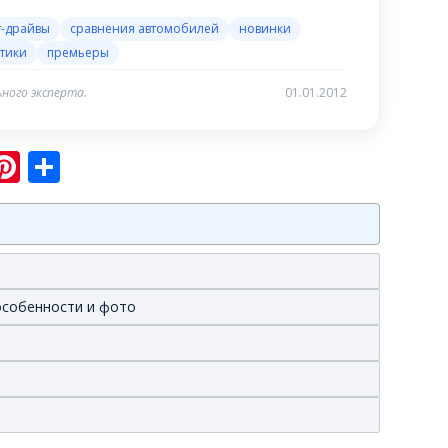
т-драйвы
сравнения автомобилей
новинки
тики
премьеры
ного эксперта.
01.01.2012
sniki
ram
er
hatsApp
Pinterest
Отправить
 особенности и фото