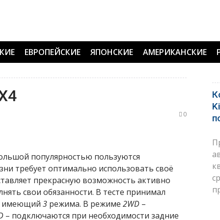
КИЕ
ЕВРОПЕЙСКИЕ
ЯПОНСКИЕ
АМЕРИКАНСКИЕ
SX4
К
K
0
п
П
а
большой популярностью пользуются
к
зни требует оптимально использовать своё
с
оставляет прекрасную возможность активно
п
лнять свои обязанности. В тесте принимал
4, имеющий
3
режима. В режиме
2WD
–
D
– подключаются при необходимости задние