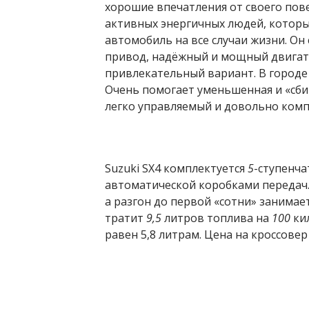
хорошие впечатления от своего повед
активных энергичных людей, котор
автомобиль на все случаи жизни. Он
привод, надёжный и мощный двигате
привлекательный вариант. В город
Очень помогает уменьшенная и «сби
легко управляемый и довольно ком
Suzuki SX4 комплектуется
5
-ступенч
автоматической коробками передач.
а разгон до первой «сотни» занимае
тратит
9,5
литров топлива на
100
кил
равен 5,8 литрам. Цена на кроссове