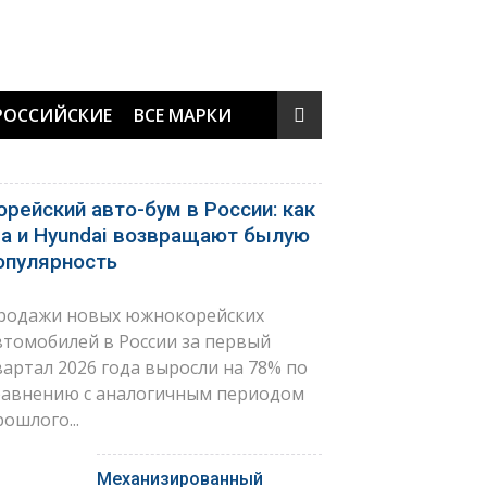
РОССИЙСКИЕ
ВСЕ МАРКИ
орейский авто-бум в России: как
ia и Hyundai возвращают былую
опулярность
родажи новых южнокорейских
втомобилей в России за первый
вартал 2026 года выросли на 78% по
равнению с аналогичным периодом
рошлого...
Механизированный