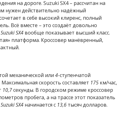
ения на дороге. Suzuki SX4 – рассчитан на
ым нужен действительно надёжный
 сочетает в себе высокий клиренс, полный
ль. Всё вместе – это создаёт довольно
е
Suzuki SX4
вообще показывает высший класс.
тая» платформа. Кроссовер манёвренный,
пактный.
атой механической или
4
-ступенчатой
 Максимальная скорость составляет
175
км/час,
т
10,7
секунды. В городском режиме кроссовер
ометров пробега, а на трассе этот показатель
р
Suzuki SX4
начинается с
13,6
тысяч долларов.