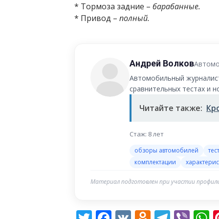
* Тормоза задние –
барабанные.
* Привод –
полный.
Андрей Волков
Автомо
Автомобильный журналист
сравнительных тестах и 
Читайте также:
Кр
Стаж: 8 лет
обзоры автомобилей
тес
комплектации
характерис
Материал подготовлен при участии профиль
Twitter
Facebook
VK
Odnoklas
Teleg
Vib
W