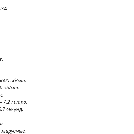
X4.
в.
 5600 об/мин.
0 об/мин.
с.
 –
7,2 литра.
0,7
секунд.
а.
илируемые.