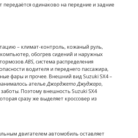
 передаётся одинаково на передние и задние
тацию – климат-контроль, кожаный руль,
 компьютер, обогрев сидений и наружных
а тормозов
ABS
, система распределения
зопасности водителя и переднего пассажира,
ые фары и прочее. Внешний вид Suzuki SX4 –
 занималось ателье
Джорджето Джуджаро
,
 заботы. Поэтому внешность Suzuki SX4
оторая сразу же выделяет кроссовер из
ильным двигателем автомобиль оставляет