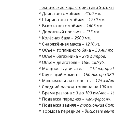
Технические характеристики Suzuki S
* Длина автомобиля –
4100 мм.
* Ширина автомобиля –
1730 мм.
* Высота автомобиля –
1605 мм.
* Дорожный просвет –
175 мм.
* Колёсная база –
2500 мм.
* Снаряжённая масса –
1210 кг.
* Объём топливного бака –
50 литро
* Объём багажника –
270 литров.
* Объём двигателя –
1586 см/куб.
* Мощность двигателя –
112 л.с, при
* Крутящий момент –
150 Нм, при 380
* Максимальная скорость –
175 км/ча
* Средний расход топлива на
100
км
* Время разгона с
0
до
100
км/час –
1
* Подвеска передняя –
«макферсон».
* Подвеска задняя –
торсионная балк
* Тормоза передние –
дисковые вент