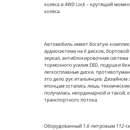
колёса и
4WD Lock
– крутящий момент
колёса.
Автомобиль имеет богатую комплек
аудиосистема на
6
дисков, бортовой
зеркал, антиблокировочная систем
тормозного усилия
EBD
, подушки бе
легкосплавные диски, противотуманн
это дело рук итальянцев. Дизайном
японцам остались лишь технические
получилась неординарной и такой, к
транспортного потока.
Оборудованный
1,6
-литровым
112
-с