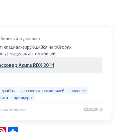
бильный журналист
, специализирующийся на обзорах,
новых моделях автомобилей.
оссовер Acura RDX 2014
т-драйвы
сравнения автомобилей
новинки
тики
премьеры
ного эксперта.
02.03.2012
sniki
ram
er
hatsApp
Pinterest
Отправить