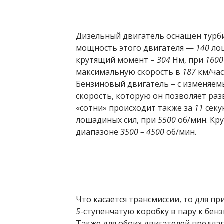
Дизельный двигатель оснащен турб
мощность этого двигателя —
140
лош
крутящий момент –
304
Нм, при
1600
максимальную скорость в
187
км/час
Бензиновый двигатель – с изменяем
скорость, которую он позволяет раз
«сотни» происходит также за
11
секу
лошадиных сил, при
5500
об/мин. Кр
диапазоне
3500 – 4500
об/мин.
Что касается трансмиссии, то для п
5
-ступенчатую коробку в пару к бен
Также для обоих двигателей предла