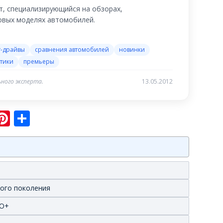
, специализирующийся на обзорах,
новых моделях автомобилей.
т-драйвы
сравнения автомобилей
новинки
тики
премьеры
ного эксперта.
13.05.2012
sniki
ram
er
hatsApp
Pinterest
Отправить
вого поколения
GO+