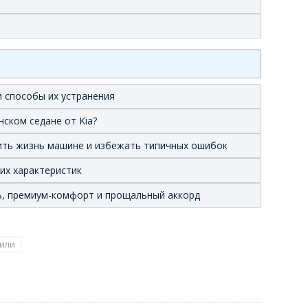
0
 способы их устранения
нском седане от Kia?
лить жизнь машине и избежать типичных ошибок
ких характеристик
иль, премиум-комфорт и прощальный аккорд
или