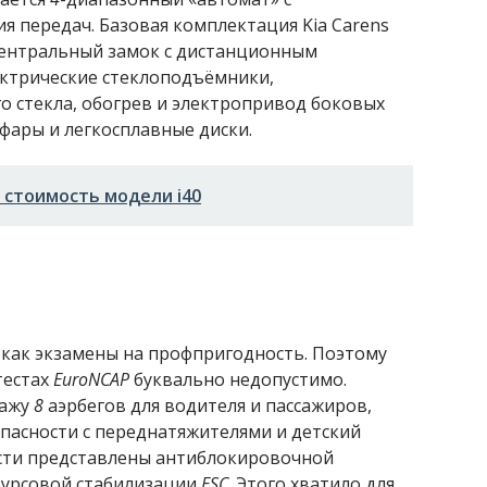
 передач. Базовая комплектация Kia Carens
центральный замок с дистанционным
ектрические стеклоподъёмники,
го стекла, обогрев и электропривод боковых
фары и легкосплавные диски.
 стоимость модели i40
 как экзамены на профпригодность. Поэтому
тестах
EuroNCAP
буквально недопустимо.
пажу
8
аэрбегов для водителя и пассажиров,
пасности с переднатяжителями и детский
ости представлены антиблокировочной
курсовой стабилизации
ESC
. Этого хватило для