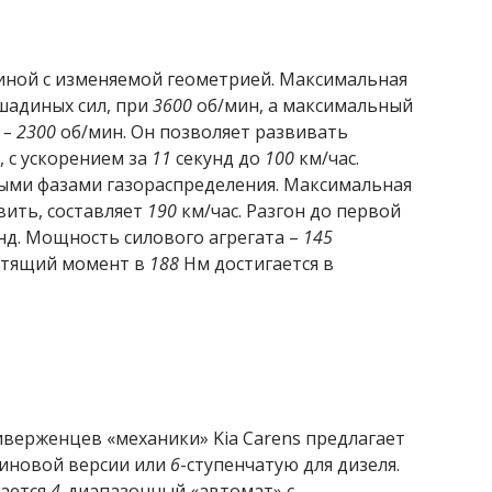
иной с изменяемой геометрией. Максимальная
адиных сил, при
3600
об/мин, а максимальный
 – 2300
об/мин. Он позволяет развивать
, с ускорением за
11
секунд до
100
км/час.
ыми фазами газораспределения. Максимальная
вить, составляет
190
км/час. Разгон до первой
нд. Мощность силового агрегата –
145
утящий момент в
188
Нм достигается в
риверженцев «механики» Kia Carens предлагает
зиновой версии или
6
-ступенчатую для дизеля.
гается
4
-диапазонный «автомат» с