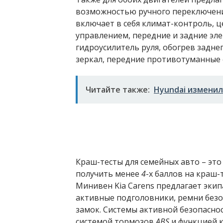
возможностью ручного переключения
включает в себя климат-контроль, 
управлением, передние и задние эл
гидроусилитель руля, обогрев задне
зеркал, передние противотуманные 
Читайте также:
Hyundai изменил
Краш-тесты для семейных авто – это
получить менее
4
-х баллов на краш-
Минивен Kia Carens предлагает эки
активные подголовники, ремни безо
замок. Системы активной безопасн
системой тормозов
ABS
и функцией 