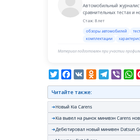
Автомобильный журналист
сравнительных тестах и 
Стаж: 8 лет
обзоры автомобилей
тес
комплектации
характерис
Материал подготовлен при участии профиль
Twitter
Facebook
VK
Odnoklas
Teleg
Vib
W
Читайте также:
Новый Kia Carens
Kia вывел на рынок минивэн Carens но
Дебютировал новый минивен Datsun 