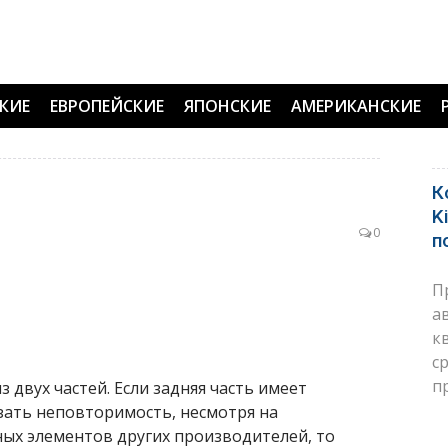
КИЕ
ЕВРОПЕЙСКИЕ
ЯПОНСКИЕ
АМЕРИКАНСКИЕ
s
К
K
0
п
П
а
к
с
п
з двух частей. Если задняя часть имеет
зать неповторимость, несмотря на
ых элементов других производителей, то