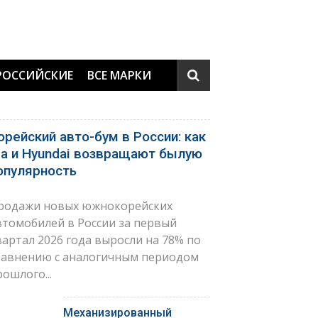
РОССИЙСКИЕ
ВСЕ МАРКИ
орейский авто-бум в России: как
ia и Hyundai возвращают былую
опулярность
родажи новых южнокорейских
втомобилей в России за первый
вартал 2026 года выросли на 78% по
равнению с аналогичным периодом
рошлого...
Механизированный