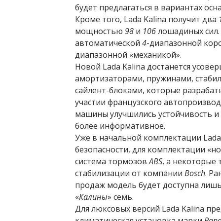
будет предлагаться в вариантах осн
Кроме того, Lada Kalina получит два
мощностью
98
и
106
лошадиных сил.
автоматической
4
-диапазонной кор
диапазонной «механикой».
Новой Lada Kalina достанется усове
амортизаторами, пружинами, стаби
сайлент-блоками, которые разрабат
участии французского автопроизво
машины улучшились устойчивость и 
более информативное.
Уже в начальной комплектации Lada
безопасности, для комплектации «н
система тормозов
ABS
, а некоторые
стабилизации от компании
Bosch
. Р
продаж модель будет доступна лишь
«
Калины
» семь.
Для люксовых версий Lada Kalina пр
климатическая установка марки
Pana