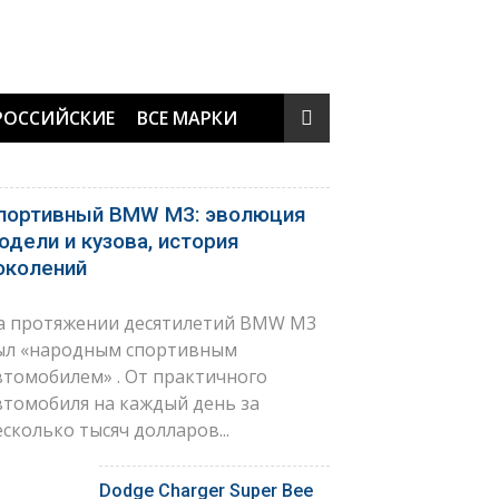
РОССИЙСКИЕ
ВСЕ МАРКИ
портивный BMW M3: эволюция
одели и кузова, история
околений
а протяжении десятилетий BMW M3
ыл «народным спортивным
втомобилем» . От практичного
втомобиля на каждый день за
есколько тысяч долларов...
Dodge Charger Super Bee