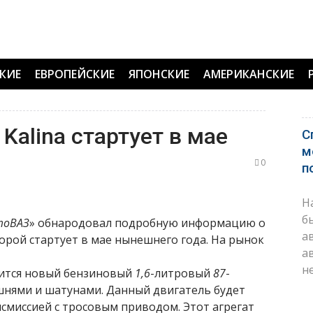
КИЕ
ЕВРОПЕЙСКИЕ
ЯПОНСКИЕ
АМЕРИКАНСКИЕ
Kalina стартует в мае
С
м
0
п
Н
б
тоВАЗ
» обнародовал подробную информацию о
а
торой стартует в мае нынешнего года. На рынок
а
н
вится новый бензиновый
1,6
-литровый
87
-
шнями и шатунами. Данный двигатель будет
смиссией с тросовым приводом. Этот агрегат