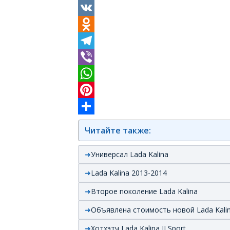
Facebook
VK
Odnoklassniki
Telegram
Viber
WhatsApp
Pinterest
Отправить
Читайте также:
Универсал Lada Kalina
Lada Kalina 2013-2014
Второе поколение Lada Kalina
Объявлена стоимость новой Lada Kali
Хотхэтч Lada Kalina II Sport