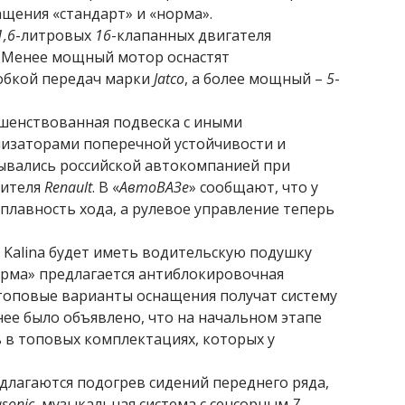
ащения «стандарт» и «норма».
1,6
-литровых
16
-клапанных двигателя
 Менее мощный мотор оснастят
обкой передач марки
Jatco
, а более мощный –
5
-
ршенствованная подвеска с иными
лизаторами поперечной устойчивости и
ывались российской автокомпанией при
дителя
Renault
. В «
АвтоВАЗе
» сообщают, что у
плавность хода, а рулевое управление теперь
 Kalina будет иметь водительскую подушку
орма» предлагается антиблокировочная
 топовые варианты оснащения получат систему
анее было объявлено, что на начальном этапе
 в топовых комплектациях, которых у
едлагаются подогрев сидений переднего ряда,
sonic
, музыкальная система с сенсорным
7
-