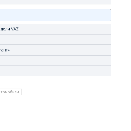
одели VAZ
танг»
втомобили