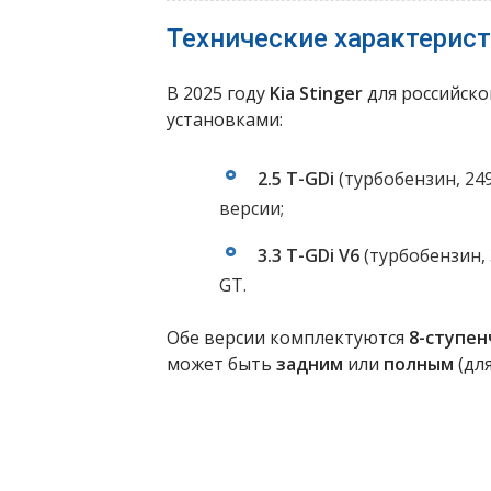
Технические характерис
В 2025 году
Kia Stinger
для российско
установками:
2.5 T-GDi
(турбобензин, 249
версии;
3.3 T-GDi V6
(турбобензин, 
GT.
Обе версии комплектуются
8-ступе
может быть
задним
или
полным
(для