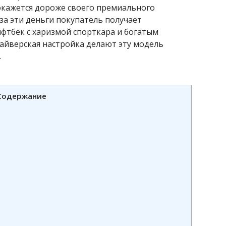
 окажется дороже своего премиального
 за эти деньги покупатель получает
фтбек с харизмой спорткара и богатым
айверская настройка делают эту модель
.
Содержание
е