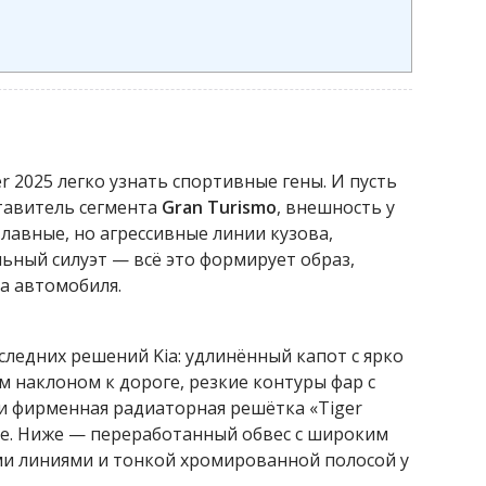
er 2025 легко узнать спортивные гены. И пусть
ставитель сегмента
Gran Turismo
, внешность у
Плавные, но агрессивные линии кузова,
ный силуэт — всё это формирует образ,
а автомобиля.
следних решений Kia: удлинённый капот с ярко
наклоном к дороге, резкие контуры фар с
 фирменная радиаторная решётка «Tiger
е. Ниже — переработанный обвес с широким
и линиями и тонкой хромированной полосой у