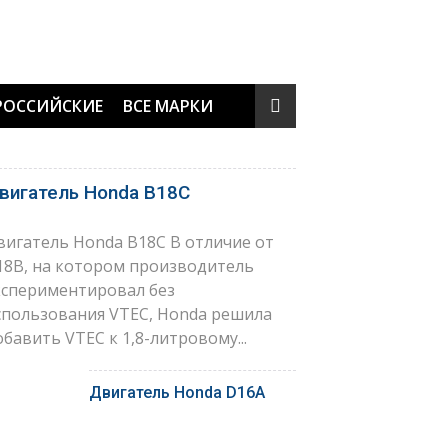
РОССИЙСКИЕ
ВСЕ МАРКИ
вигатель Honda B18C
вигатель Honda B18C В отличие от
18B, на котором производитель
кспериментировал без
спользования VTEC, Honda решила
обавить VTEC к 1,8-литровому...
Двигатель Honda D16A