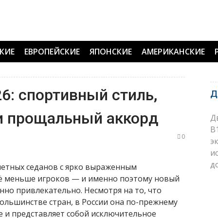
КИЕ
ЕВРОПЕЙСКИЕ
ЯПОНСКИЕ
АМЕРИКАНСКИЕ
26: спортивный стиль,
Д
и прощальный аккорд
Д
B
0
э
и
д
метных седанов с ярко выраженным
сё меньше игроков — и именно поэтому новый
нно привлекательно. Несмотря на то, что
большинстве стран, в России она по-прежнему
е и представляет собой исключительное