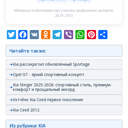
Материал подготовлен при участии профильного эксперта.
28.01.2013
Twitter
Facebook
VK
Odnoklassniki
Telegram
Viber
WhatsAp
Pintere
Отп
Читайте также:
Kia рассекретил обновлённый Sportage
Opel GT - яркий спортивный концепт
Kia Stinger 2025-2026: спортивный стиль, премиум-
комфорт и прощальный аккорд
Хэтчбек Kia Ceed первое поколение
Kia Ceed 2012
Из рубрики: KIA