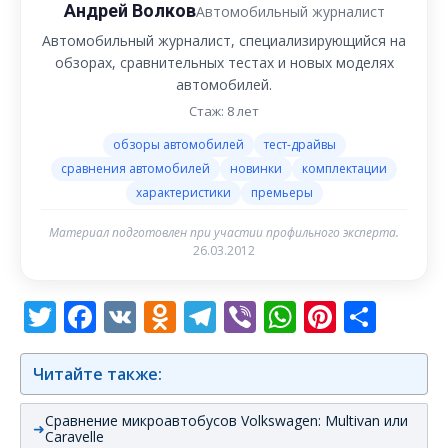
Андрей Волков
Автомобильный журналист
Автомобильный журналист, специализирующийся на
обзорах, сравнительных тестах и новых моделях
автомобилей.
Стаж: 8 лет
обзоры автомобилей
тест-драйвы
сравнения автомобилей
новинки
комплектации
характеристики
премьеры
Материал подготовлен при участии профильного эксперта.
26.03.2012
Twitter
Facebook
VK
Odnoklassniki
Telegram
Viber
WhatsAp
Pintere
Отп
Читайте также:
Сравнение микроавтобусов Volkswagen: Multivan или
Caravelle