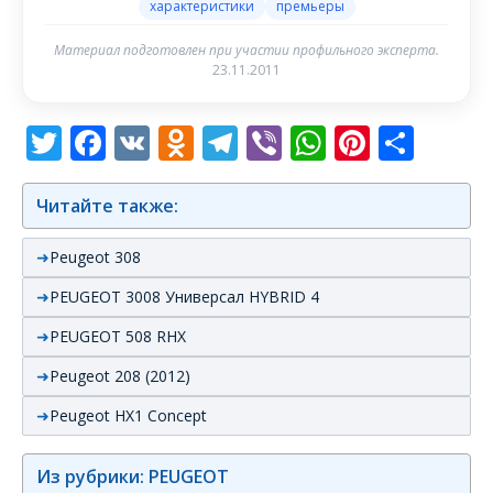
характеристики
премьеры
Материал подготовлен при участии профильного эксперта.
23.11.2011
Twitter
Facebook
VK
Odnoklassniki
Telegram
Viber
WhatsAp
Pintere
Отп
Читайте также:
Peugeot 308
PEUGEOT 3008 Универсал HYBRID 4
PEUGEOT 508 RHX
Peugeot 208 (2012)
Peugeot HX1 Concept
Из рубрики: PEUGEOT