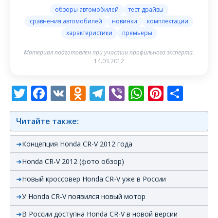
обзоры автомобилей
тест-драйвы
сравнения автомобилей
новинки
комплектации
характеристики
премьеры
Материал подготовлен при участии профильного эксперта.
14.03.2012
Twitter
Facebook
VK
Odnoklassniki
Telegram
Viber
WhatsAp
Pintere
Отп
Читайте также:
Концепция Honda CR-V 2012 года
Honda CR-V 2012 (фото обзор)
Новый кроссовер Honda CR-V уже в России
У Honda CR-V появился новый мотор
В России доступна Honda CR-V в новой версии