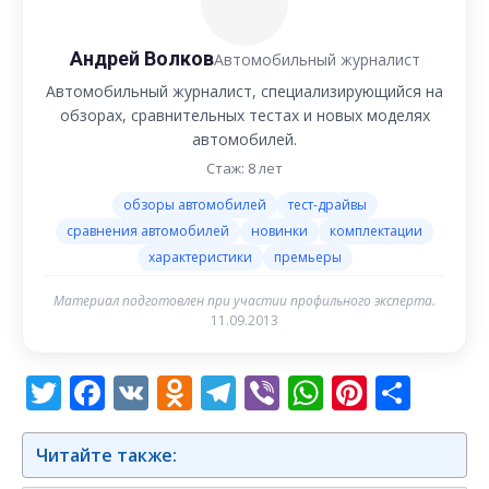
Андрей Волков
Автомобильный журналист
Автомобильный журналист, специализирующийся на
обзорах, сравнительных тестах и новых моделях
автомобилей.
Стаж: 8 лет
обзоры автомобилей
тест-драйвы
сравнения автомобилей
новинки
комплектации
характеристики
премьеры
Материал подготовлен при участии профильного эксперта.
11.09.2013
Twitter
Facebook
VK
Odnoklassniki
Telegram
Viber
WhatsAp
Pintere
Отп
Читайте также: