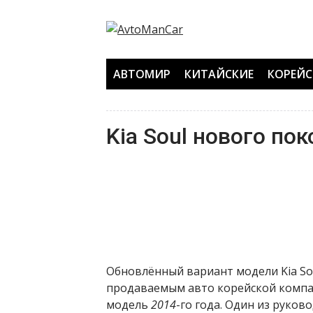
Перейти
к
содержанию
АВТОМИР
КИТАЙСКИЕ
КОРЕЙС
Kia Soul нового по
Обновлённый вариант модели Kia Sou
продаваемым авто корейской компан
модель
2014
-го года. Один из руко