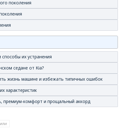
вого поколения
 поколения
ления
 способы их устранения
нском седане от Kia?
лить жизнь машине и избежать типичных ошибок
ких характеристик
иль, премиум-комфорт и прощальный аккорд
или