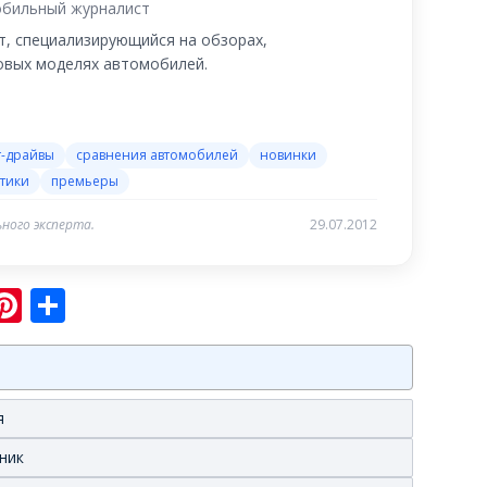
бильный журналист
, специализирующийся на обзорах,
новых моделях автомобилей.
т-драйвы
сравнения автомобилей
новинки
тики
премьеры
ного эксперта.
29.07.2012
sniki
ram
er
hatsApp
Pinterest
Отправить
я
нник