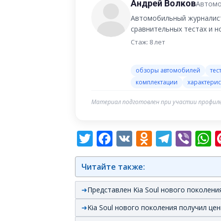
Андрей Волков
Автомо
Автомобильный журналист
сравнительных тестах и 
Стаж: 8 лет
обзоры автомобилей
тес
комплектации
характерис
Материал подготовлен при участии профиль
Twitter
Facebook
VK
Odnoklas
Teleg
Vib
W
Читайте также:
Представлен Kia Soul нового поколени
Kia Soul нового поколения получил це