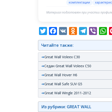
комплектации
характерис
Материал подготовлен при участии профиль
Twitter
Facebook
VK
Odnoklas
Teleg
Vib
W
Читайте также:
Great Wall Voleex C30
Седан Great Wall Voleex C50
Great Wall Hover H6
Great Wall Safe SUV G5
Great Wall Wingle 2011-2012
Из рубрики: GREAT WALL