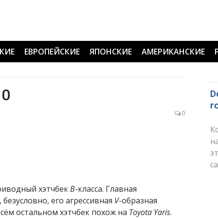
КИЕ
ЕВРОПЕЙСКИЕ
ЯПОНСКИЕ
АМЕРИКАНСКИЕ
10
D
г
0
К
н
э
с
еприводный хэтчбек
B
-класса. Главная
 безусловно, его агрессивная
V
-образная
всём остальном хэтчбек похож на
Toyota Yaris
.