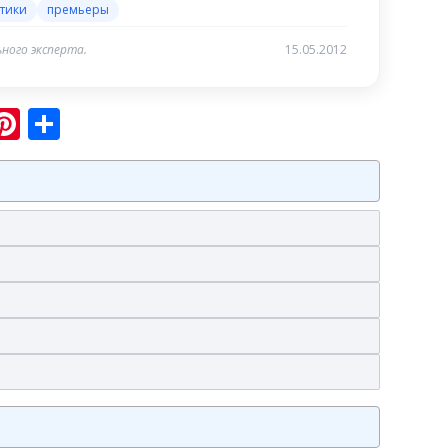
тики
премьеры
ного эксперта.
15.05.2012
sniki
ram
er
hatsApp
Pinterest
Отправить