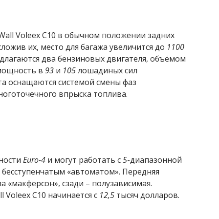
Wall Voleex C10 в обычном положении задних
сложив их, место для багажа увеличится до
1100
редлагаются два бензиновых двигателя, объёмом
мощность в
93
и
105
лошадиных сил
ата оснащаются системой смены фаз
ноготочечного впрыска топлива.
чности
Euro-4
и могут работать с
5
-диапазонной
 бесступенчатым «автоматом». Передняя
а «макферсон», сзади – полузависимая.
l Voleex C10 начинается с
12,5
тысяч долларов.