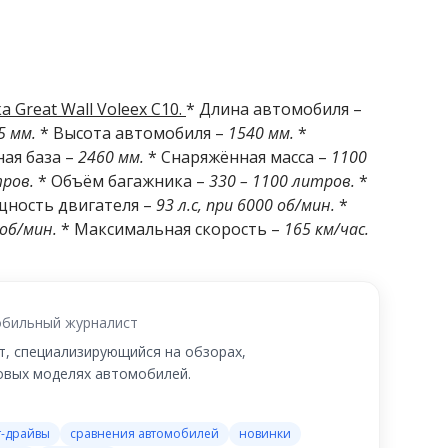
 Great Wall Voleex C10.
* Длина автомобиля –
5 мм.
* Высота автомобиля –
1540 мм.
*
ная база –
2460 мм.
* Снаряжённая масса –
1100
ров.
* Объём багажника –
330 – 1100 литров.
*
ность двигателя –
93 л.с, при 6000 об/мин.
*
 об/мин.
* Максимальная скорость –
165 км/час.
бильный журналист
, специализирующийся на обзорах,
новых моделях автомобилей.
т-драйвы
сравнения автомобилей
новинки