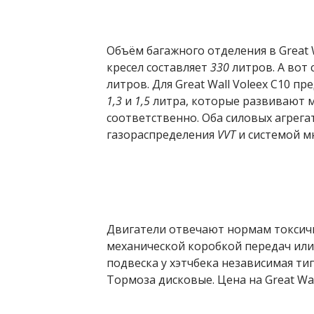
Объём багажного отделения в Great 
кресел составляет
330
литров. А вот 
литров. Для Great Wall Voleex C10 п
1,3
и
1,5
литра, которые развивают 
соответственно. Оба силовых агрег
газораспределения
VVT
и системой м
Двигатели отвечают нормам токси
механической коробкой передач или
подвеска у хэтчбека независимая тип
Тормоза дисковые. Цена на Great Wal