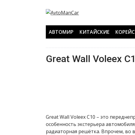
Перейти
к
содержанию
АВТОМИР
КИТАЙСКИЕ
КОРЕЙС
Great Wall Voleex C
Great Wall Voleex C10 – это передн
особенность экстерьера автомобиля,
радиаторная решётка. Впрочем, во 