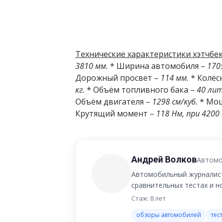
Технические характеристики хэтчбека
3810 мм.
* Ширина автомобиля –
170
Дорожный просвет –
114 мм.
* Колёс
кг.
* Объём топливного бака –
40 лит
Объём двигателя –
1298 см/куб.
* Мощ
Крутящий момент –
118 Нм, при 4200
Андрей Волков
Автомо
Автомобильный журналист
сравнительных тестах и 
Стаж: 8 лет
обзоры автомобилей
тес