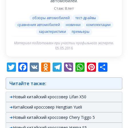
автомобилей.
Стаж: 8 лет
обзоры автомобилей
тест-драйвы
сравнения автомобилей
новинки
комплектации
характеристики
премьеры
Материал подготовлен при участии профильного эксперта.
05.05.2016
Twitter
Facebook
VK
Odnoklassniki
Telegram
Viber
WhatsAp
Pintere
Отп
Читайте также:
Новый китайский кроссовер Lifan X50
Китайский кроссовер Hengtian Yueli
Новый китайский кроссовер Chery Tiggo 5
Новый китайский кроссовер Haima S5