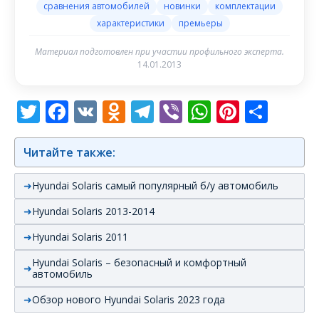
сравнения автомобилей
новинки
комплектации
характеристики
премьеры
Материал подготовлен при участии профильного эксперта.
14.01.2013
Twitter
Facebook
VK
Odnoklassniki
Telegram
Viber
WhatsAp
Pintere
Отп
Читайте также:
Hyundai Solaris самый популярный б/у автомобиль
Hyundai Solaris 2013-2014
Hyundai Solaris 2011
Hyundai Solaris – безопасный и комфортный
автомобиль
Обзор нового Hyundai Solaris 2023 года