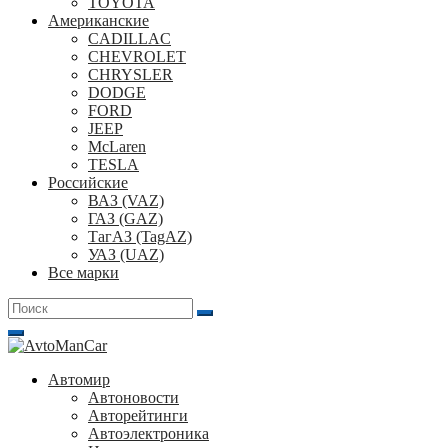
TOYOTA
Американские
CADILLAC
CHEVROLET
CHRYSLER
DODGE
FORD
JEEP
McLaren
TESLA
Российские
ВАЗ (VAZ)
ГАЗ (GAZ)
ТагАЗ (TagAZ)
УАЗ (UAZ)
Все марки
Поиск
для:
Автомир
Автоновости
Авторейтинги
Автоэлектроника