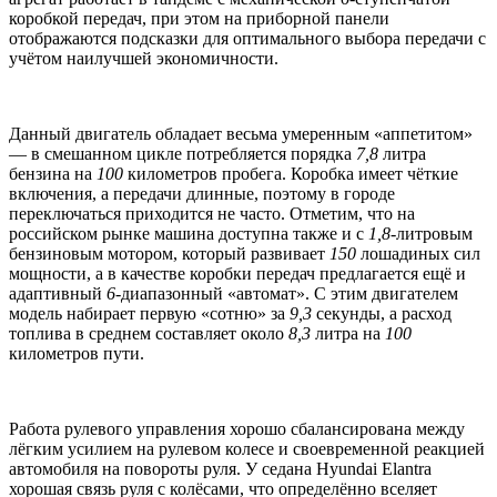
коробкой передач, при этом на приборной панели
отображаются подсказки для оптимального выбора передачи с
учётом наилучшей экономичности.
Данный двигатель обладает весьма умеренным «аппетитом»
— в смешанном цикле потребляется порядка
7,8
литра
бензина на
100
километров пробега. Коробка имеет чёткие
включения, а передачи длинные, поэтому в городе
переключаться приходится не часто. Отметим, что на
российском рынке машина доступна также и с
1,8
-литровым
бензиновым мотором, который развивает
150
лошадиных сил
мощности, а в качестве коробки передач предлагается ещё и
адаптивный
6
-диапазонный «автомат». С этим двигателем
модель набирает первую «сотню» за
9,3
секунды, а расход
топлива в среднем составляет около
8,3
литра на
100
километров пути.
Работа рулевого управления хорошо сбалансирована между
лёгким усилием на рулевом колесе и своевременной реакцией
автомобиля на повороты руля. У седана Hyundai Elantra
хорошая связь руля с колёсами, что определённо вселяет