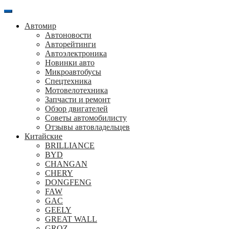
Перейти
к
Автомир
содержанию
Автоновости
Авторейтинги
Автоэлектроника
Новинки авто
Микроавтобусы
Спецтехника
Мотовелотехника
Запчасти и ремонт
Обзор двигателей
Советы автомобилисту
Отзывы автовладельцев
Китайские
BRILLIANCE
BYD
CHANGAN
CHERY
DONGFENG
FAW
GAC
GEELY
GREAT WALL
GROZ