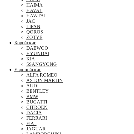
HAIMA
HAVAL
HAWTAI
JAC
LIFAN
QOROS
ZOTYE
Корейские
DAEWOO
HYUNDAI
KIA
SSANGYONG
Европейские
ALFA ROMEO
ASTON MARTIN
AUDI
BENTLEY
BMW
BUGATTI
CITROEN
DACIA
FERRARI
FIAT
JAGUAR