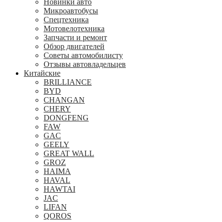
Новинки авто
Микроавтобусы
Спецтехника
Мотовелотехника
Запчасти и ремонт
Обзор двигателей
Советы автомобилисту
Отзывы автовладельцев
Китайские
BRILLIANCE
BYD
CHANGAN
CHERY
DONGFENG
FAW
GAC
GEELY
GREAT WALL
GROZ
HAIMA
HAVAL
HAWTAI
JAC
LIFAN
QOROS