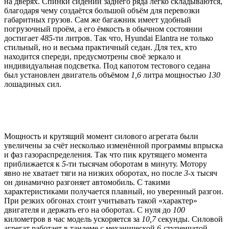
на дверях. Спинки сидений заднего ряда легко складываются,
благодаря чему создаётся большой объём для перевозки
габаритных грузов. Сам же багажник имеет удобный
погрузочный проём, а его ёмкость в обычном состоянии
достигает
485
-ти литров. Так что, Hyundai Elantra не только
стильный, но и весьма практичный седан. Для тех, кто
находится спереди, предусмотрены своё зеркало и
индивидуальная подсветка. Под капотом тестового седана
был установлен двигатель объёмом
1,6
литра мощностью
130
лошадиных сил.
Мощность и крутящий момент силового агрегата были
увеличены за счёт несколько изменённой программы впрыска
и фаз газораспределения. Так что пик крутящего момента
приближается к
5
-ти тысячам оборотам в минуту. Мотору
явно не хватает тяги на низких оборотах, но после
3
-х тысяч
он динамично разгоняет автомобиль. С такими
характеристиками получается плавный, но уверенный разгон.
При резких обгонах стоит учитывать такой «характер»
двигателя и держать его на оборотах. С нуля до
100
километров в час модель ускоряется за
10,7
секунды. Силовой
агрегат работает в тандеме с механической
6
-ступенчатой