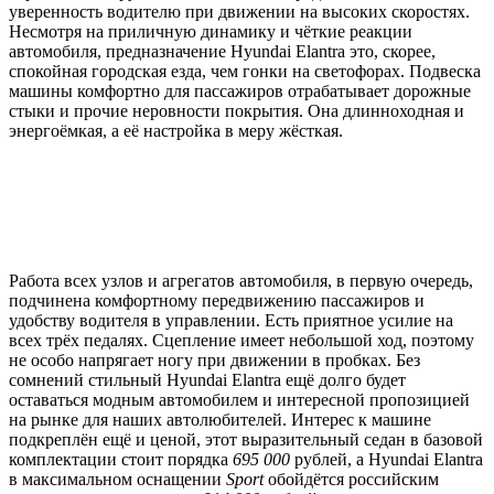
уверенность водителю при движении на высоких скоростях.
Несмотря на приличную динамику и чёткие реакции
автомобиля, предназначение Hyundai Elantra это, скорее,
спокойная городская езда, чем гонки на светофорах. Подвеска
машины комфортно для пассажиров отрабатывает дорожные
стыки и прочие неровности покрытия. Она длинноходная и
энергоёмкая, а её настройка в меру жёсткая.
Работа всех узлов и агрегатов автомобиля, в первую очередь,
подчинена комфортному передвижению пассажиров и
удобству водителя в управлении. Есть приятное усилие на
всех трёх педалях. Сцепление имеет небольшой ход, поэтому
не особо напрягает ногу при движении в пробках. Без
сомнений стильный Hyundai Elantra ещё долго будет
оставаться модным автомобилем и интересной пропозицией
на рынке для наших автолюбителей. Интерес к машине
подкреплён ещё и ценой, этот выразительный седан в базовой
комплектации стоит порядка
695 000
рублей, а Hyundai Elantra
в максимальном оснащении
Sport
обойдётся российским