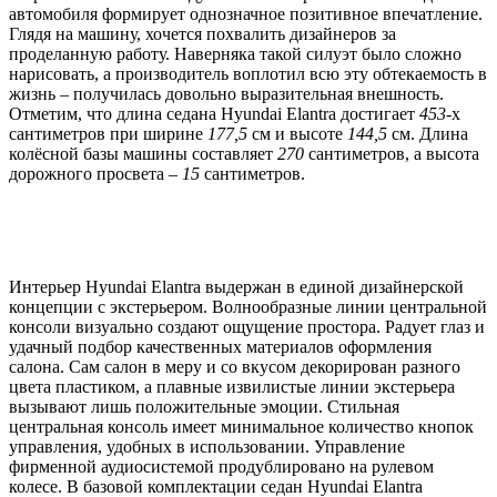
автомобиля формирует однозначное позитивное впечатление.
Глядя на машину, хочется похвалить дизайнеров за
проделанную работу. Наверняка такой силуэт было сложно
нарисовать, а производитель воплотил всю эту обтекаемость в
жизнь – получилась довольно выразительная внешность.
Отметим, что длина седана Hyundai Elantra достигает
453
-х
сантиметров при ширине
177,5
см и высоте
144,5
см. Длина
колёсной базы машины составляет
270
сантиметров, а высота
дорожного просвета –
15
сантиметров.
Интерьер Hyundai Elantra выдержан в единой дизайнерской
концепции с экстерьером. Волнообразные линии центральной
консоли визуально создают ощущение простора. Радует глаз и
удачный подбор качественных материалов оформления
салона. Сам салон в меру и со вкусом декорирован разного
цвета пластиком, а плавные извилистые линии экстерьера
вызывают лишь положительные эмоции. Стильная
центральная консоль имеет минимальное количество кнопок
управления, удобных в использовании. Управление
фирменной аудиосистемой продублировано на рулевом
колесе. В базовой комплектации седан Hyundai Elantra