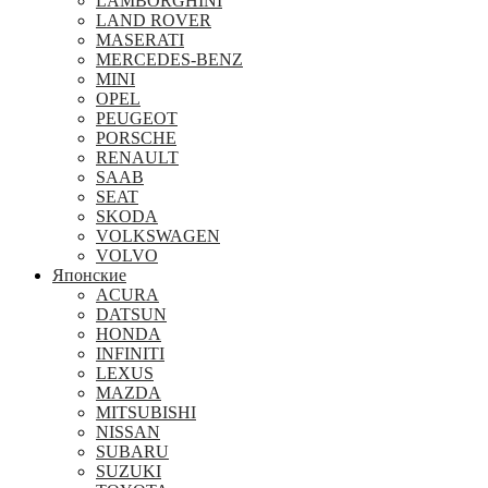
LAMBORGHINI
LAND ROVER
MASERATI
MERCEDES-BENZ
MINI
OPEL
PEUGEOT
PORSCHE
RENAULT
SAAB
SEAT
SKODA
VOLKSWAGEN
VOLVO
Японские
ACURA
DATSUN
HONDA
INFINITI
LEXUS
MAZDA
MITSUBISHI
NISSAN
SUBARU
SUZUKI