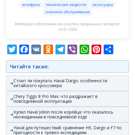
антифриз
технические жидкости
аксессуары
сезонное обслуживание
Материал подготовлен при участии профильного эксперта.
24.01.2026
Twitter
Facebook
VK
Odnoklassniki
Telegram
Viber
WhatsAp
Pintere
Отп
Читайте также:
Стоит ли покупать Haval Dargo: особенности
китайского кроссовера
Chery Tiggo 8 Pro Max: что раздражает в
повседневной эксплуатации
Купил Haval Jolion после корейца: что оказалось
неожиданным в повседневной езде
Haval для путешествий: сравнение H9, Dargo и F7 по
пригодности к тревел-экспедициям