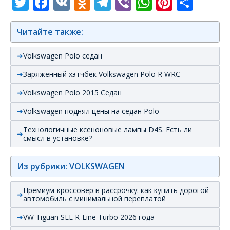
Twitter
Facebook
VK
Odnoklassniki
Telegram
Viber
WhatsAp
Pintere
Отп
Читайте также:
Volkswagen Polo седан
Заряженный хэтчбек Volkswagen Polo R WRC
Volkswagen Polo 2015 Седан
Volkswagen поднял цены на седан Polo
Технологичные ксеноновые лампы D4S. Есть ли
смысл в установке?
Из рубрики: VOLKSWAGEN
Премиум-кроссовер в рассрочку: как купить дорогой
автомобиль с минимальной переплатой
VW Tiguan SEL R-Line Turbo 2026 года