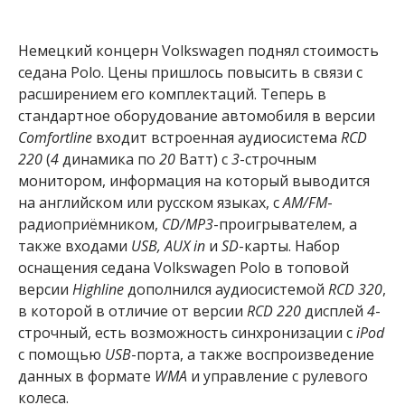
Немецкий концерн Volkswagen поднял стоимость
седана Polo. Цены пришлось повысить в связи с
расширением его комплектаций. Теперь в
стандартное оборудование автомобиля в версии
Comfortline
входит встроенная аудиосистема
RCD
220
(
4
динамика по
20
Ватт) с
3
-строчным
монитором, информация на который выводится
на английском или русском языках, с
AM/FM
-
радиоприёмником,
CD/MP3
-проигрывателем, а
также входами
USB, AUX in
и
SD
-карты. Набор
оснащения седана Volkswagen Polo в топовой
версии
Highline
дополнился аудиосистемой
RCD 320
,
в которой в отличие от версии
RCD 220
дисплей
4
-
строчный, есть возможность синхронизации с
iPod
с помощью
USB
-порта, а также воспроизведение
данных в формате
WMA
и управление с рулевого
колеса.