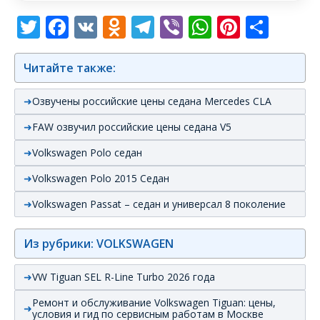
Twitter
Facebook
VK
Odnoklassniki
Telegram
Viber
WhatsAp
Pintere
Отп
Читайте также:
Озвучены российские цены седана Mercedes CLA
FAW озвучил российские цены седана V5
Volkswagen Polo седан
Volkswagen Polo 2015 Седан
Volkswagen Passat – седан и универсал 8 поколение
Из рубрики: VOLKSWAGEN
VW Tiguan SEL R-Line Turbo 2026 года
Ремонт и обслуживание Volkswagen Tiguan: цены,
условия и гид по сервисным работам в Москве