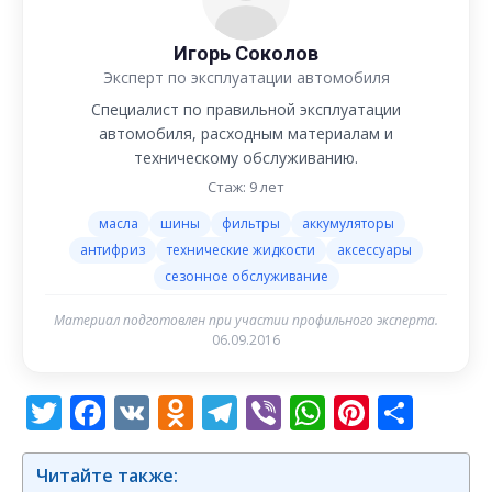
Игорь Соколов
Эксперт по эксплуатации автомобиля
Специалист по правильной эксплуатации
автомобиля, расходным материалам и
техническому обслуживанию.
Стаж: 9 лет
масла
шины
фильтры
аккумуляторы
антифриз
технические жидкости
аксессуары
сезонное обслуживание
Материал подготовлен при участии профильного эксперта.
06.09.2016
Twitter
Facebook
VK
Odnoklassniki
Telegram
Viber
WhatsAp
Pintere
Отп
Читайте также: