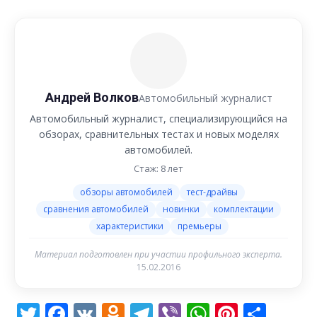
Андрей Волков
Автомобильный журналист
Автомобильный журналист, специализирующийся на
обзорах, сравнительных тестах и новых моделях
автомобилей.
Стаж: 8 лет
обзоры автомобилей
тест-драйвы
сравнения автомобилей
новинки
комплектации
характеристики
премьеры
Материал подготовлен при участии профильного эксперта.
15.02.2016
Twitter
Facebook
VK
Odnoklassniki
Telegram
Viber
WhatsAp
Pintere
Отп