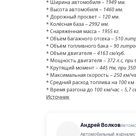
* Ширина автомобиля –
1949 мм.
* Высота автомобиля –
1460 мм.
* Дорожный просвет –
120 мм.
* Колёсная база –
2992 мм.
* Снаряжённая масса –
1955 кг.
* Объём багажного отсека –
510 литр
* Объём топливного бака –
90 литро
* Объём двигателя –
4163 см/куб.
* Мощность двигателя –
372 л.с, при
* Крутящий момент –
445 Нм, при 350
* Максимальная скорость –
250 км/ча
* Средний расход топлива на
100
км
* Время разгона до
100
км/час –
5,7 с
Источник
Андрей Волков
Автомо
Автомобильный журналист