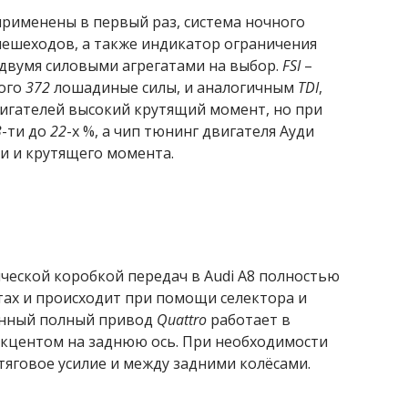
применены в первый раз, система ночного
пешеходов, а также индикатор ограничения
 двумя силовыми агрегатами на выбор.
FSI
–
ого
372
лошадиные силы, и аналогичным
TDI
,
вигателей высокий крутящий момент, но при
3
-ти до
22
-х %, а чип тюнинг двигателя Ауди
и и крутящего момента.
ческой коробкой передач в Audi A8 полностью
ах и происходит при помощи селектора и
янный полный привод
Quattro
работает в
акцентом на заднюю ось. При необходимости
яговое усилие и между задними колёсами.