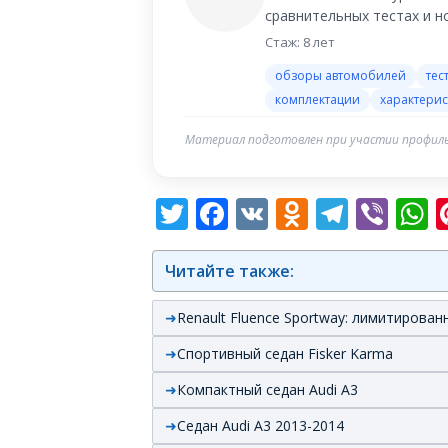
сравнительных тестах и 
Стаж: 8 лет
обзоры автомобилей
тес
комплектации
характерис
Материал подготовлен при участии профиль
Twitter
Facebook
VK
Odnoklas
Teleg
Vib
W
Читайте также:
Renault Fluence Sportway: лимитирова
Спортивный седан Fisker Karma
Компактный седан Audi A3
Седан Audi A3 2013-2014