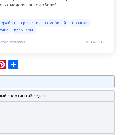
новых моделях автомобилей.
т-драйвы
сравнения автомобилей
новинки
тики
премьеры
ного эксперта.
21.04.2012
sniki
ram
er
hatsApp
Pinterest
Отправить
нный спортивный седан